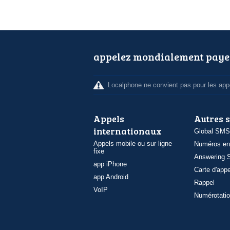
appelez mondialement paye
Localphone ne convient pas pour les appe
Appels
Autres 
internationaux
Global SMS
Appels mobile ou sur ligne
Numéros en
fixe
Answering S
app iPhone
Carte d'appe
app Android
Rappel
VoIP
Numérotatio