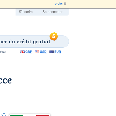
rejeter
S'inscrire
Se connecter
er du crédit gratuit
ise :
GBP
USD
EUR
cce