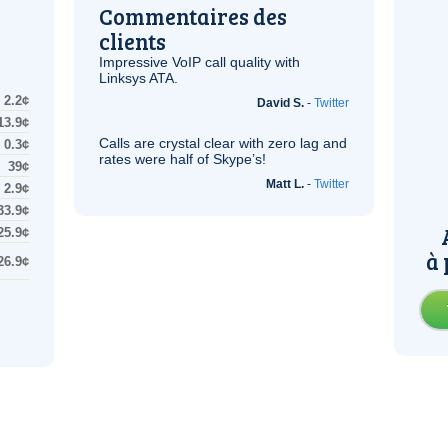
Commentaires des
clients
Impressive
VoIP
call quality with
Linksys
ATA
.
2.2¢
David S.
-
Twitter
13.9¢
Calls are crystal clear with zero lag and
0.3¢
rates were half of Skype’s!
39¢
Matt L.
-
Twitter
2.9¢
33.9¢
25.9¢
à 
26.9¢