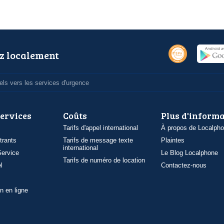
z localement
ls vers les services d'urgence
services
Coûts
Plus d'inform
Tarifs d'appel international
À propos de Localph
trants
Tarifs de message texte
Plaintes
international
ervice
Le Blog Localphone
Tarifs de numéro de location
l
Contactez-nous
n en ligne