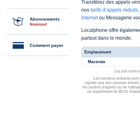
Transférez des appels vers
nos
tarifs d’appels réduits
,
Internet
ou Messagerie voc
Abonnements
Nouveau!
Localphone offre égaleme
partout dans le monde.
Comment payer
Emplacement
Macerata
Les prix sont i
Les numéros entrants sont d
signifie que des volumes élevés 
les centres d'appels ou de l'utili
un supplément de $0.01 évalué