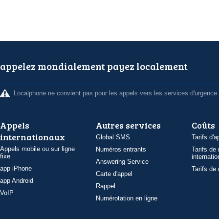
appelez mondialement payez localement
Localphone ne convient pas pour les appels vers les services d'urgence
Appels
Autres services
Coûts
internationaux
Global SMS
Tarifs d'a
Appels mobile ou sur ligne
Numéros entrants
Tarifs de
fixe
internatio
Answering Service
app iPhone
Tarifs de
Carte d'appel
app Android
Rappel
VoIP
Numérotation en ligne