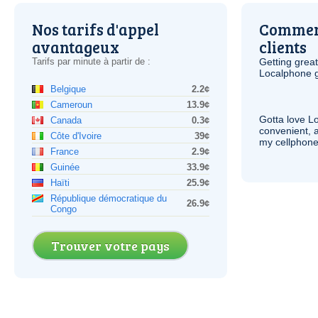
Nos tarifs d'appel
Comment
avantageux
clients
Tarifs par minute à partir de :
Getting grea
Localphone g
Belgique
2.2¢
Cameroun
13.9¢
Gotta love 
Canada
0.3¢
convenient, 
Côte d'Ivoire
39¢
my cellphone
France
2.9¢
Guinée
33.9¢
Haïti
25.9¢
République démocratique du
26.9¢
Congo
Trouver votre pays