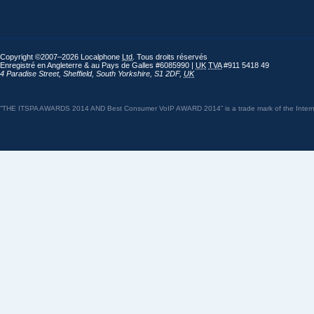
Copyright ©2007–2026 Localphone
Ltd
. Tous droits réservés
Enregistré en Angleterre & au Pays de Galles #6085990 |
UK
TVA
#911 5418 49
4 Paradise Street
,
Sheffield
,
South Yorkshire
,
S1 2DF
,
UK
“THE ITSPA AWARDS 2014 AND Best Consumer VoIP AWARD 2014” is a trade mark of the Internet 