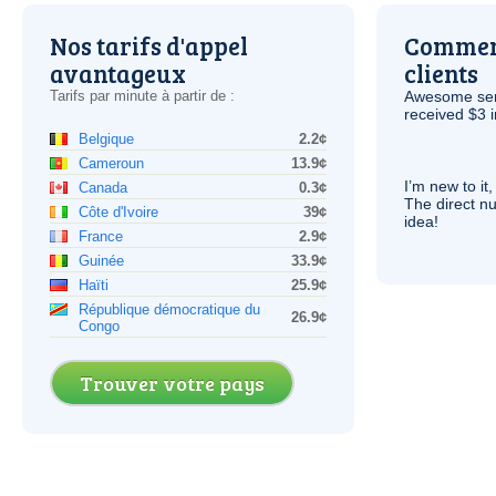
Nos tarifs d'appel
Comment
avantageux
clients
Tarifs par minute à partir de :
Awesome serv
received $3 in
Belgique
2.2¢
Cameroun
13.9¢
I’m new to it,
Canada
0.3¢
The direct nu
Côte d'Ivoire
39¢
idea!
France
2.9¢
Guinée
33.9¢
Haïti
25.9¢
République démocratique du
26.9¢
Congo
Trouver votre pays