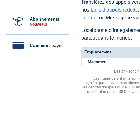
Transférez des appels vers
nos
tarifs d’appels réduits
,
Internet
ou Messagerie voc
Abonnements
Nouveau!
Localphone offre égaleme
partout dans le monde.
Comment payer
Emplacement
Macomer
Les prix sont i
Les numéros entrants sont d
signifie que des volumes élevés 
les centres d'appels ou de l'utili
un supplément de $0.01 évalué