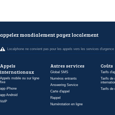
appelez mondialement payez localement
Localphone ne convient pas pour les appels vers les services d'urgence
Appels
Autres services
Coûts
internationaux
Global SMS
Tarifs d'a
Appels mobile ou sur ligne
Numéros entrants
Tarifs de
fixe
internatio
Answering Service
app iPhone
Tarifs de
Carte d'appel
app Android
Rappel
VoIP
Numérotation en ligne