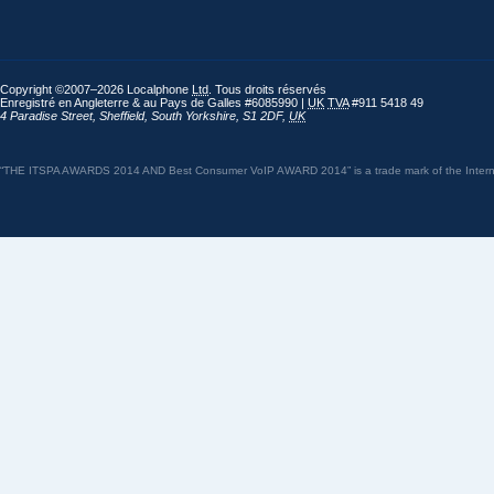
Copyright ©2007–2026 Localphone
Ltd
. Tous droits réservés
Enregistré en Angleterre & au Pays de Galles #6085990 |
UK
TVA
#911 5418 49
4 Paradise Street
,
Sheffield
,
South Yorkshire
,
S1 2DF
,
UK
“THE ITSPA AWARDS 2014 AND Best Consumer VoIP AWARD 2014” is a trade mark of the Internet 