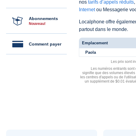
nos
tarifs d’appels réduits
,
Internet
ou Messagerie voc
Abonnements
Localphone offre égaleme
Nouveau!
partout dans le monde.
Emplacement
Comment payer
Paola
Les prix sont i
Les numéros entrants sont d
signifie que des volumes élevés 
les centres d'appels ou de l'utili
un supplément de $0.01 évalué