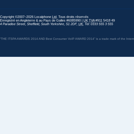
Copyright ©2007–2026 Localphone
Ltd
. Tous droits réservés
Enregistré en Angleterre & au Pays de Galles #6085990 |
UK
TVA
#911 5418 49
4 Paradise Street
,
Sheffield
,
South Yorkshire
,
S1 2DF
,
UK
,
Tel: 0333 555 3 555
“THE ITSPA AWARDS 2014 AND Best Consumer VoIP AWARD 2014” is a trade mark of the Internet 