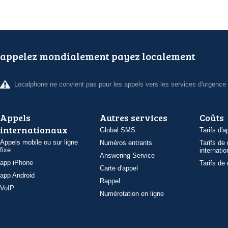
appelez mondialement payez localement
Localphone ne convient pas pour les appels vers les services d'urgence
Appels
Autres services
Coûts
internationaux
Global SMS
Tarifs d'a
Appels mobile ou sur ligne
Numéros entrants
Tarifs de
fixe
internatio
Answering Service
app iPhone
Tarifs de
Carte d'appel
app Android
Rappel
VoIP
Numérotation en ligne