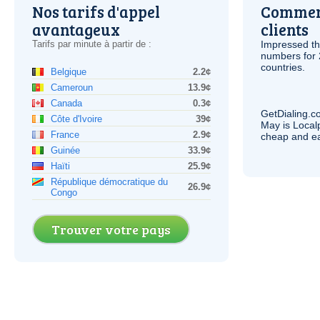
Nos tarifs d'appel
Comment
avantageux
clients
Tarifs par minute à partir de :
Impressed th
numbers for 
countries.
Belgique
2.2¢
Cameroun
13.9¢
Canada
0.3¢
GetDialing.c
Côte d'Ivoire
39¢
May is Local
France
2.9¢
cheap and e
Guinée
33.9¢
Haïti
25.9¢
République démocratique du
26.9¢
Congo
Trouver votre pays