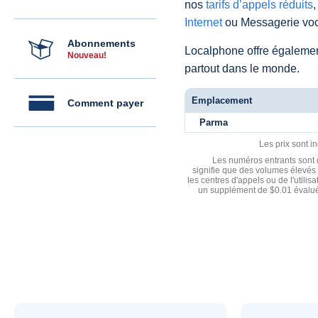
nos
tarifs d’appels réduits
,
Internet
ou Messagerie voc
Abonnements
Localphone offre égaleme
Nouveau!
partout dans le monde.
Emplacement
Comment payer
Parma
Les prix sont i
Les numéros entrants sont d
signifie que des volumes élevés 
les centres d'appels ou de l'utili
un supplément de $0.01 évalué