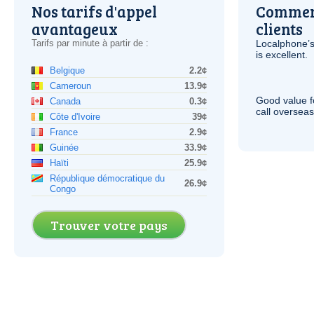
Nos tarifs d'appel
Comment
avantageux
clients
Tarifs par minute à partir de :
Localphone’s
is excellent.
Belgique
2.2¢
Cameroun
13.9¢
Good value f
Canada
0.3¢
call overseas,
Côte d'Ivoire
39¢
France
2.9¢
Guinée
33.9¢
Haïti
25.9¢
République démocratique du
26.9¢
Congo
Trouver votre pays