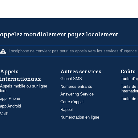
appelez mondialement payez localement
Localphone ne convient pas pour les appels vers les services d'urgence
Appels
Autres services
Coûts
internationaux
Global SMS
Tarifs d'a
Appels mobile ou sur ligne
Numéros entrants
Tarifs de
fixe
internatio
Answering Service
app iPhone
Tarifs de
Carte d'appel
app Android
Rappel
VoIP
Numérotation en ligne