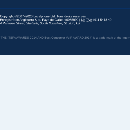
Copyright ©2007–2026 Localphone
Ltd
. Tous droits réservés
Enregistré en Angleterre & au Pays de Galles #6085990 |
UK
TVA
#911 5418 49
4 Paradise Street
,
Sheffield
,
South Yorkshire
,
S1 2DF
,
UK
“THE ITSPA AWARDS 2014 AND Best Consumer VoIP AWARD 2014” is a trade mark of the Internet 