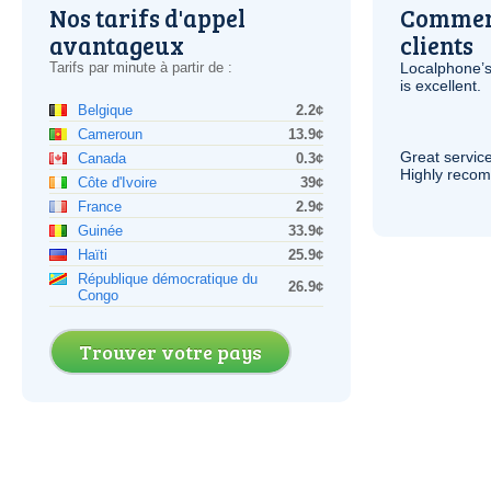
Nos tarifs d'appel
Comment
avantageux
clients
Tarifs par minute à partir de :
Localphone’s
is excellent.
Belgique
2.2¢
Cameroun
13.9¢
Great service
Canada
0.3¢
Highly reco
Côte d'Ivoire
39¢
France
2.9¢
Guinée
33.9¢
Haïti
25.9¢
République démocratique du
26.9¢
Congo
Trouver votre pays