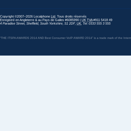
Copyright ©2007–2026 Localphone
Ltd
. Tous droits réservés
Enregistré en Angleterre & au Pays de Galles #6085990 |
UK
TVA
#911 5418 49
4 Paradise Street
,
Sheffield
,
South Yorkshire
,
S1 2DF
,
UK
,
Tel: 0333 555 3 555
“THE ITSPA AWARDS 2014 AND Best Consumer VoIP AWARD 2014” is a trade mark of the Internet 