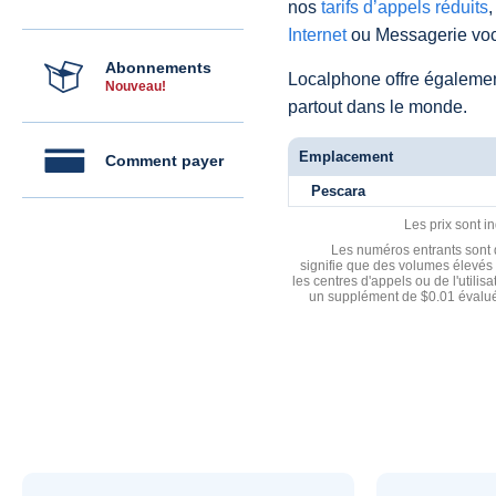
nos
tarifs d’appels réduits
,
Internet
ou Messagerie voc
Abonnements
Localphone offre égaleme
Nouveau!
partout dans le monde.
Emplacement
Comment payer
Pescara
Les prix sont i
Les numéros entrants sont d
signifie que des volumes élevés 
les centres d'appels ou de l'utili
un supplément de $0.01 évalué