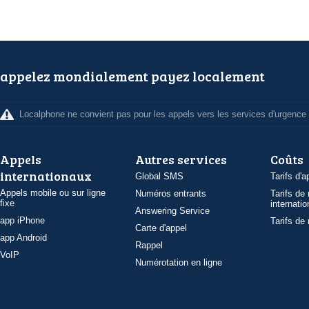
appelez mondialement payez localement
Localphone ne convient pas pour les appels vers les services d'urgence
Appels
Autres services
Coûts
internationaux
Global SMS
Tarifs d'a
Appels mobile ou sur ligne
Numéros entrants
Tarifs de
fixe
internatio
Answering Service
app iPhone
Tarifs de
Carte d'appel
app Android
Rappel
VoIP
Numérotation en ligne