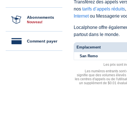
Transférez des appels vers
nos
tarifs d’appels réduits
,
Internet
ou Messagerie voc
Abonnements
Nouveau!
Localphone offre égaleme
partout dans le monde.
Comment payer
Emplacement
San Remo
Les prix sont i
Les numéros entrants sont d
signifie que des volumes élevés 
les centres d'appels ou de l'utili
un supplément de $0.01 évalué