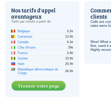
Nos tarifs d'appel
Comment
avantageux
clients
Tarifs par minute à partir de :
Calls are cry
rates were ha
Belgique
2.2¢
Cameroun
13.9¢
Wow! What se
Canada
0.3¢
fine, used it
Côte d'Ivoire
39¢
Highly recom
France
2.9¢
Guinée
33.9¢
Haïti
25.9¢
République démocratique du
26.9¢
Congo
Trouver votre pays