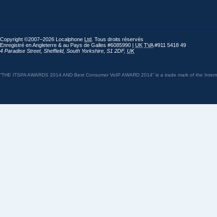
Copyright ©2007–2026 Localphone
Ltd
. Tous droits réservés
Enregistré en Angleterre & au Pays de Galles #6085990 |
UK
TVA
#911 5418 49
4 Paradise Street
,
Sheffield
,
South Yorkshire
,
S1 2DF
,
UK
“THE ITSPA AWARDS 2014 AND Best Consumer VoIP AWARD 2014” is a trade mark of the Internet 