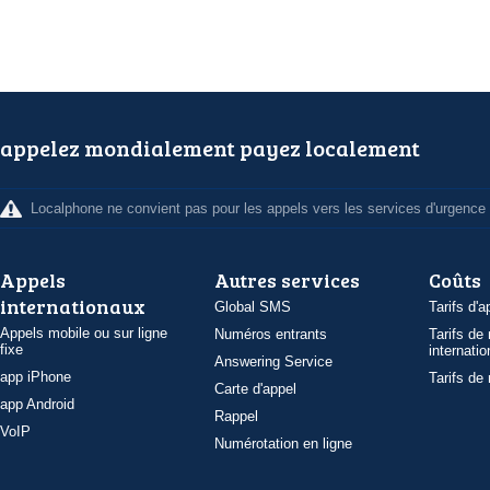
appelez mondialement payez localement
Localphone ne convient pas pour les appels vers les services d'urgence
Appels
Autres services
Coûts
internationaux
Global SMS
Tarifs d'a
Appels mobile ou sur ligne
Numéros entrants
Tarifs de
fixe
internatio
Answering Service
app iPhone
Tarifs de
Carte d'appel
app Android
Rappel
VoIP
Numérotation en ligne