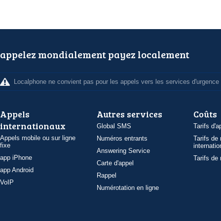
appelez mondialement payez localement
Localphone ne convient pas pour les appels vers les services d'urgence
Appels
Autres services
Coûts
internationaux
Global SMS
Tarifs d'a
Appels mobile ou sur ligne
Numéros entrants
Tarifs de
fixe
internatio
Answering Service
app iPhone
Tarifs de
Carte d'appel
app Android
Rappel
VoIP
Numérotation en ligne