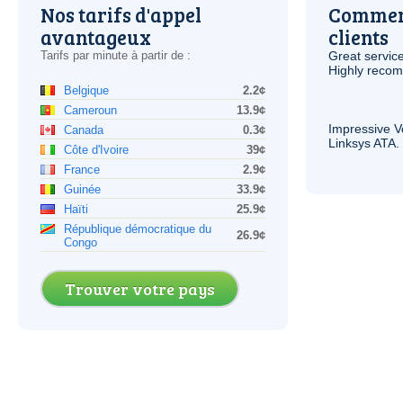
Nos tarifs d'appel
Comment
avantageux
clients
Tarifs par minute à partir de :
Great service
Highly reco
Belgique
2.2¢
Cameroun
13.9¢
Impressive
V
Canada
0.3¢
Linksys
ATA
.
Côte d'Ivoire
39¢
France
2.9¢
Guinée
33.9¢
Haïti
25.9¢
République démocratique du
26.9¢
Congo
Trouver votre pays