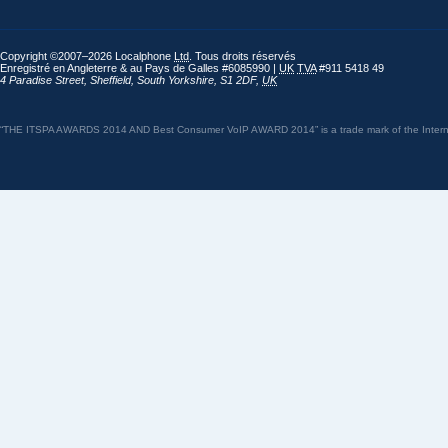
Copyright ©2007–2026 Localphone
Ltd
. Tous droits réservés
Enregistré en Angleterre & au Pays de Galles #6085990 |
UK
TVA
#911 5418 49
4 Paradise Street
,
Sheffield
,
South Yorkshire
,
S1 2DF
,
UK
“THE ITSPA AWARDS 2014 AND Best Consumer VoIP AWARD 2014” is a trade mark of the Internet 