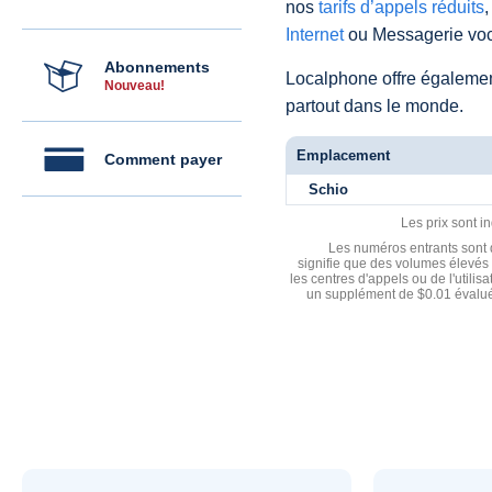
nos
tarifs d’appels réduits
,
Internet
ou Messagerie voc
Abonnements
Localphone offre égaleme
Nouveau!
partout dans le monde.
Emplacement
Comment payer
Schio
Les prix sont i
Les numéros entrants sont d
signifie que des volumes élevés 
les centres d'appels ou de l'utili
un supplément de $0.01 évalué