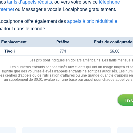
nos
tarifs d’appels réduits
, ou vers votre service
téléphone
Internet
ou Messagerie vocale Localphone gratuitement.
Localphone offre également des
appels à prix réduitItalie
partout dans le monde.
Emplacement
Préfixe
Frais de configuratio
Tivoli
774
$6.00
Les prix sont indiqués en dollars américains. Les tarifs mensue
Les numéros entrants sont destinés aux clients qui ont un usage moyen et se
signifie que des volumes élevés d'appels entrants ne sont pas autorisés. Les numé
les centres d'appels ou de l'utilisation d'affaires où une grande quantité d'appels 
un supplément de $0.01 évalué sur une base par appel pour chaque appel vers 
In