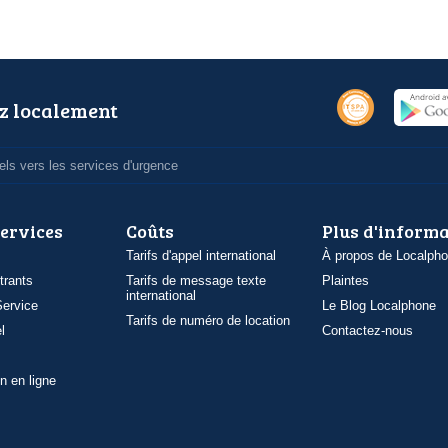
z localement
ls vers les services d'urgence
services
Coûts
Plus d'inform
Tarifs d'appel international
À propos de Localph
trants
Tarifs de message texte
Plaintes
international
ervice
Le Blog Localphone
Tarifs de numéro de location
l
Contactez-nous
n en ligne