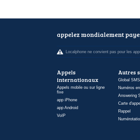
appelez mondialement paye
Localphone ne convient pas pour les appe
Appels
Autres 
internationaux
Global SMS
Appels mobile ou sur ligne
Numéros en
fixe
Answering S
app iPhone
Carte d'appe
app Android
Rappel
VoIP
Numérotatio