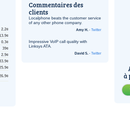
Commentaires des
clients
Localphone beats the customer service
of any other phone company.
2.2¢
Amy H.
-
Twitter
13.9¢
Impressive
VoIP
call quality with
0.3¢
Linksys
ATA
.
39¢
David S.
-
Twitter
2.9¢
33.9¢
25.9¢
à 
26.9¢