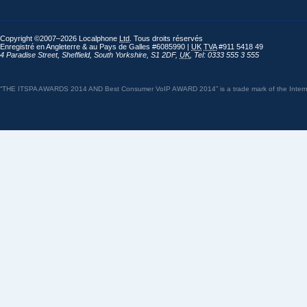
Copyright ©2007–2026 Localphone
Ltd
. Tous droits réservés
Enregistré en Angleterre & au Pays de Galles #6085990 |
UK
TVA
#911 5418 49
4 Paradise Street
,
Sheffield
,
South Yorkshire
,
S1 2DF
,
UK
,
Tel: 0333 555 3 555
“THE ITSPA AWARDS 2014 AND Best Consumer VoIP AWARD 2014” is a trade mark of the Internet 