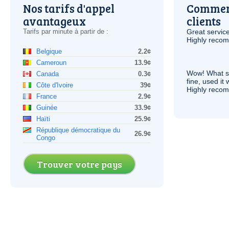
Nos tarifs d'appel
Comment
avantageux
clients
Tarifs par minute à partir de :
Great service
Highly reco
Belgique
2.2¢
Cameroun
13.9¢
Wow! What se
Canada
0.3¢
fine, used it
Côte d'Ivoire
39¢
Highly recom
France
2.9¢
Guinée
33.9¢
Haïti
25.9¢
République démocratique du
26.9¢
Congo
Trouver votre pays