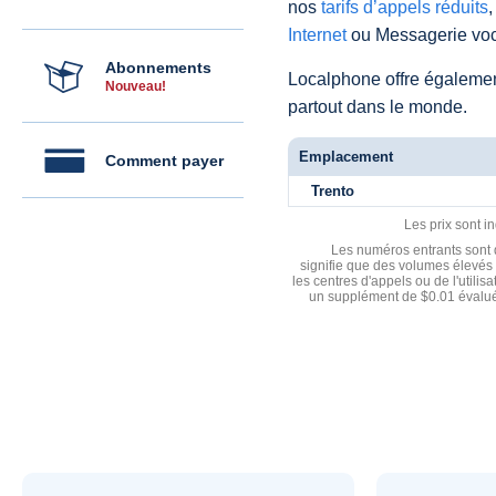
nos
tarifs d’appels réduits
,
Internet
ou Messagerie voc
Abonnements
Localphone offre égaleme
Nouveau!
partout dans le monde.
Emplacement
Comment payer
Trento
Les prix sont i
Les numéros entrants sont d
signifie que des volumes élevés 
les centres d'appels ou de l'utili
un supplément de $0.01 évalué