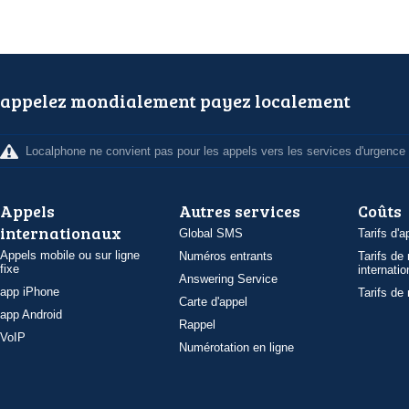
appelez mondialement payez localement
Localphone ne convient pas pour les appels vers les services d'urgence
Appels
Autres services
Coûts
internationaux
Global SMS
Tarifs d'a
Appels mobile ou sur ligne
Numéros entrants
Tarifs de
fixe
internatio
Answering Service
app iPhone
Tarifs de
Carte d'appel
app Android
Rappel
VoIP
Numérotation en ligne