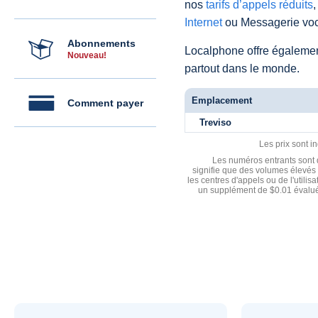
nos
tarifs d’appels réduits
,
Internet
ou Messagerie voc
Abonnements
Localphone offre égaleme
Nouveau!
partout dans le monde.
Emplacement
Comment payer
Treviso
Les prix sont i
Les numéros entrants sont d
signifie que des volumes élevés 
les centres d'appels ou de l'utili
un supplément de $0.01 évalué