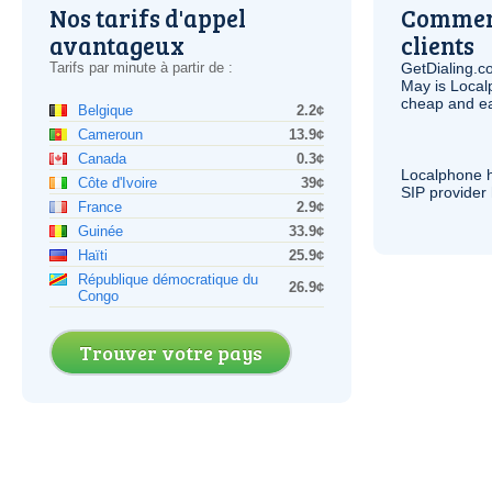
Nos tarifs d'appel
Comment
avantageux
clients
Tarifs par minute à partir de :
GetDialing.c
May is Local
cheap and e
Belgique
2.2¢
Cameroun
13.9¢
Canada
0.3¢
Localphone 
Côte d'Ivoire
39¢
SIP
provider 
France
2.9¢
Guinée
33.9¢
Haïti
25.9¢
République démocratique du
26.9¢
Congo
Trouver votre pays