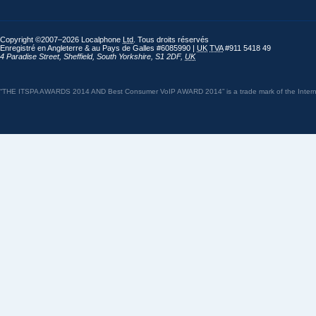
Copyright ©2007–2026 Localphone
Ltd
. Tous droits réservés
Enregistré en Angleterre & au Pays de Galles #6085990 |
UK
TVA
#911 5418 49
4 Paradise Street
,
Sheffield
,
South Yorkshire
,
S1 2DF
,
UK
“THE ITSPA AWARDS 2014 AND Best Consumer VoIP AWARD 2014” is a trade mark of the Internet 