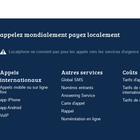
appelez mondialement payez localement
Localphone ne convient pas pour les appels vers les services d'urgence
Appels
Autres services
Coûts
internationaux
Global SMS
Tarifs d'a
Appels mobile ou sur ligne
Numéros entrants
Tarifs de
fixe
internatio
Answering Service
app iPhone
Tarifs de
Carte d'appel
app Android
Rappel
VoIP
Numérotation en ligne