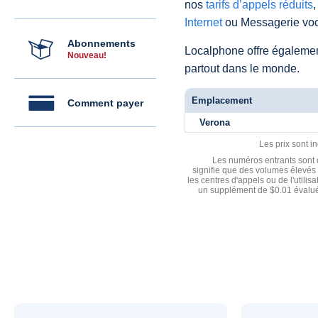
nos
tarifs d’appels réduits
,
Internet
ou Messagerie voc
Abonnements
Localphone offre égaleme
Nouveau!
partout dans le monde.
Emplacement
Comment payer
Verona
Les prix sont i
Les numéros entrants sont d
signifie que des volumes élevés 
les centres d'appels ou de l'utili
un supplément de $0.01 évalué