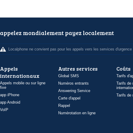
appelez mondialement payez localement
Localphone ne convient pas pour les appels vers les services d'urgence
Appels
Autres services
Coûts
internationaux
Global SMS
Tarifs d'a
Appels mobile ou sur ligne
Numéros entrants
Tarifs de
fixe
internatio
Answering Service
app iPhone
Tarifs de
Carte d'appel
app Android
Rappel
VoIP
Numérotation en ligne