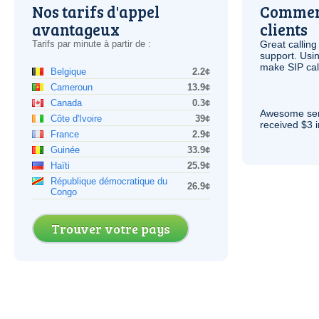
Nos tarifs d'appel
Comment
avantageux
clients
Tarifs par minute à partir de :
Great calling
support. Usi
make
SIP
cal
Belgique
2.2¢
Cameroun
13.9¢
Canada
0.3¢
Awesome serv
Côte d'Ivoire
39¢
received $3 in
France
2.9¢
Guinée
33.9¢
Haïti
25.9¢
République démocratique du
26.9¢
Congo
Trouver votre pays