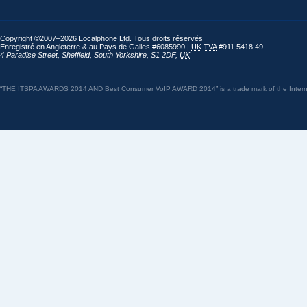
Copyright ©2007–2026 Localphone
Ltd
. Tous droits réservés
Enregistré en Angleterre & au Pays de Galles #6085990 |
UK
TVA
#911 5418 49
4 Paradise Street
,
Sheffield
,
South Yorkshire
,
S1 2DF
,
UK
“THE ITSPA AWARDS 2014 AND Best Consumer VoIP AWARD 2014” is a trade mark of the Internet 