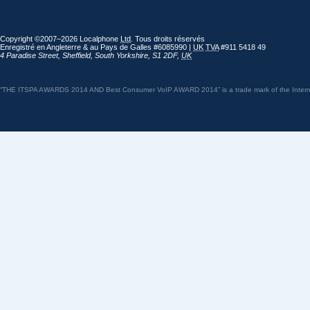
Copyright ©2007–2026 Localphone
Ltd
. Tous droits réservés
Enregistré en Angleterre & au Pays de Galles #6085990 |
UK
TVA
#911 5418 49
4 Paradise Street
,
Sheffield
,
South Yorkshire
,
S1 2DF
,
UK
“THE ITSPA AWARDS 2014 AND Best Consumer VoIP AWARD 2014” is a trade mark of the Internet 