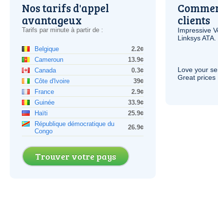
Nos tarifs d'appel
Comment
avantageux
clients
Tarifs par minute à partir de :
Impressive
V
Linksys
ATA
.
Belgique
2.2¢
Cameroun
13.9¢
Love your ser
Canada
0.3¢
Great prices 
Côte d'Ivoire
39¢
France
2.9¢
Guinée
33.9¢
Haïti
25.9¢
République démocratique du
26.9¢
Congo
Trouver votre pays