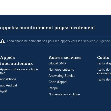
appelez mondialement payez localement
Localphone ne convient pas pour les appels vers les services d'urgence
Appels
Autres services
Coûts
internationaux
Global SMS
Tarifs d'a
Appels mobile ou sur ligne
Numéros entrants
Tarifs de
fixe
internatio
Answering Service
app iPhone
Tarifs de
Carte d'appel
app Android
Rappel
VoIP
Numérotation en ligne