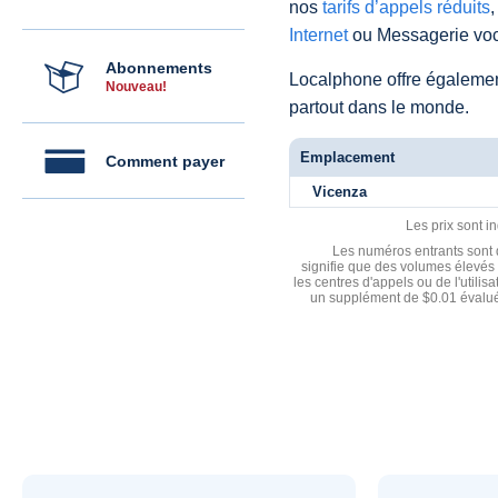
nos
tarifs d’appels réduits
,
Internet
ou Messagerie voc
Abonnements
Localphone offre égaleme
Nouveau!
partout dans le monde.
Emplacement
Comment payer
Vicenza
Les prix sont i
Les numéros entrants sont d
signifie que des volumes élevés 
les centres d'appels ou de l'utili
un supplément de $0.01 évalué