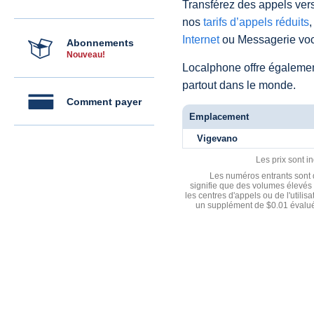
Transférez des appels vers
nos
tarifs d’appels réduits
,
Internet
ou Messagerie voc
Abonnements
Nouveau!
Localphone offre égaleme
partout dans le monde.
Comment payer
Emplacement
Vigevano
Les prix sont i
Les numéros entrants sont d
signifie que des volumes élevés 
les centres d'appels ou de l'utili
un supplément de $0.01 évalué