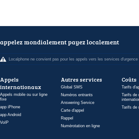
appelez mondialement payez localement
Localphone ne convient pas pour les appels vers les services d'urgence
Appels
Autres services
Coûts
internationaux
Global SMS
Tarifs d'a
Appels mobile ou sur ligne
Numéros entrants
Tarifs de
fixe
internatio
Answering Service
app iPhone
Tarifs de
Carte d'appel
app Android
Rappel
VoIP
Numérotation en ligne