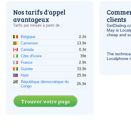
Nos tarifs d'appel
Comment
avantageux
clients
Tarifs par minute à partir de :
GetDialing.c
May is Local
cheap and e
Belgique
2.2¢
Cameroun
13.9¢
Canada
0.3¢
The technica
Côte d'Ivoire
39¢
Localphone 
France
2.9¢
Guinée
33.9¢
Haïti
25.9¢
République démocratique du
26.9¢
Congo
Trouver votre pays