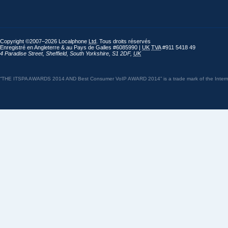
Copyright ©2007–2026 Localphone
Ltd
. Tous droits réservés
Enregistré en Angleterre & au Pays de Galles #6085990 |
UK
TVA
#911 5418 49
4 Paradise Street
,
Sheffield
,
South Yorkshire
,
S1 2DF
,
UK
“THE ITSPA AWARDS 2014 AND Best Consumer VoIP AWARD 2014” is a trade mark of the Internet 