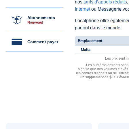
nos
tarifs d’appels réduits
,
Internet
ou Messagerie voc
Abonnements
Localphone offre égaleme
Nouveau!
partout dans le monde.
Emplacement
Comment payer
Malta
Les prix sont i
Les numéros entrants sont d
signifie que des volumes élevés 
les centres d'appels ou de l'utili
un supplément de $0.01 évalué