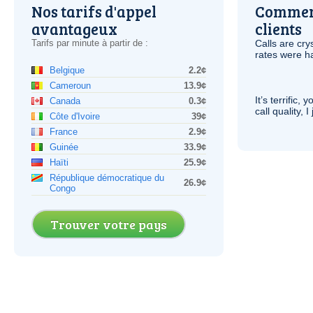
Nos tarifs d'appel
Comment
avantageux
clients
Tarifs par minute à partir de :
Calls are cry
rates were ha
Belgique
2.2¢
Cameroun
13.9¢
It’s terrific,
Canada
0.3¢
call quality, I
Côte d'Ivoire
39¢
France
2.9¢
Guinée
33.9¢
Haïti
25.9¢
République démocratique du
26.9¢
Congo
Trouver votre pays