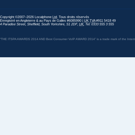
Copyright ©2007–2026 Localphone
Ltd
. Tous droits réservés
Enregistré en Angleterre & au Pays de Galles #6085990 |
UK
TVA
#911 5418 49
4 Paradise Street
,
Sheffield
,
South Yorkshire
,
S1 2DF
,
UK
,
Tel: 0333 555 3 555
“THE ITSPA AWARDS 2014 AND Best Consumer VoIP AWARD 2014” is a trade mark of the Internet 