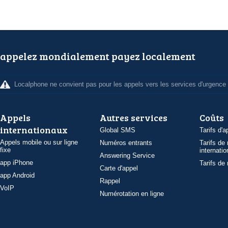
appelez mondialement payez localement
Localphone ne convient pas pour les appels vers les services d'urgence
Appels
Autres services
Coûts
internationaux
Global SMS
Tarifs d'a
Appels mobile ou sur ligne
Numéros entrants
Tarifs de
fixe
internatio
Answering Service
app iPhone
Tarifs de
Carte d'appel
app Android
Rappel
VoIP
Numérotation en ligne