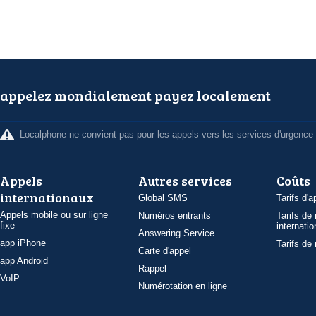
appelez mondialement payez localement
Localphone ne convient pas pour les appels vers les services d'urgence
Appels
Autres services
Coûts
internationaux
Global SMS
Tarifs d'a
Appels mobile ou sur ligne
Numéros entrants
Tarifs de
fixe
internatio
Answering Service
app iPhone
Tarifs de
Carte d'appel
app Android
Rappel
VoIP
Numérotation en ligne