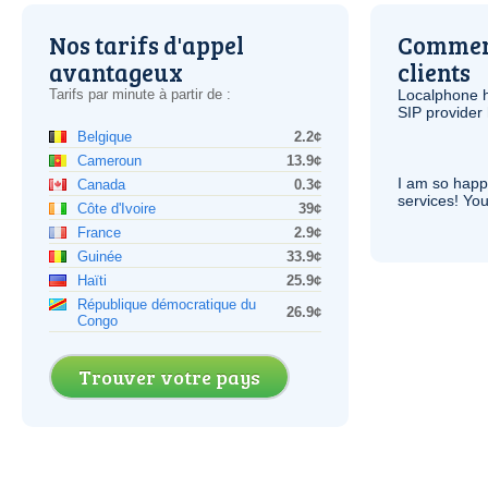
Nos tarifs d'appel
Comment
avantageux
clients
Tarifs par minute à partir de :
Localphone 
SIP
provider 
Belgique
2.2¢
Cameroun
13.9¢
I am so hap
Canada
0.3¢
services! You
Côte d'Ivoire
39¢
France
2.9¢
Guinée
33.9¢
Haïti
25.9¢
République démocratique du
26.9¢
Congo
Trouver votre pays