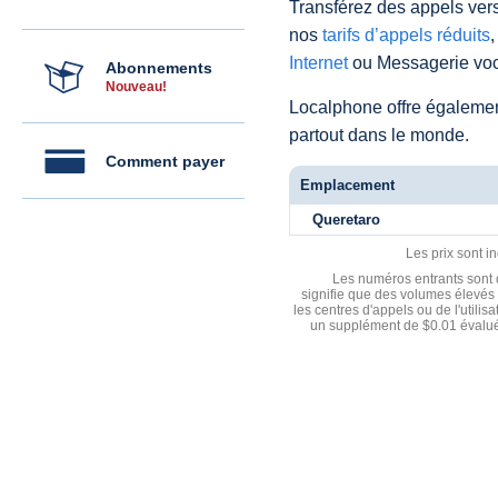
Transférez des appels vers
nos
tarifs d’appels réduits
,
Internet
ou Messagerie voc
Abonnements
Nouveau!
Localphone offre égaleme
partout dans le monde.
Comment payer
Emplacement
Queretaro
Les prix sont i
Les numéros entrants sont d
signifie que des volumes élevés 
les centres d'appels ou de l'utili
un supplément de $0.01 évalué