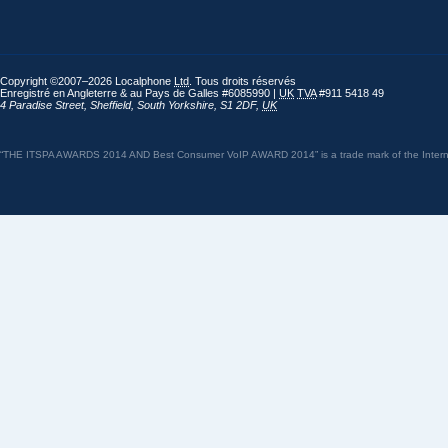
Copyright ©2007–2026 Localphone
Ltd
. Tous droits réservés
Enregistré en Angleterre & au Pays de Galles #6085990 |
UK
TVA
#911 5418 49
4 Paradise Street
,
Sheffield
,
South Yorkshire
,
S1 2DF
,
UK
“THE ITSPA AWARDS 2014 AND Best Consumer VoIP AWARD 2014” is a trade mark of the Internet 