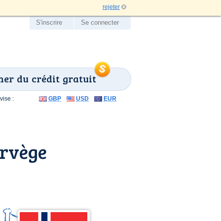
rejeter
S'inscrire
Se connecter
er du crédit gratuit
ise :
GBP
USD
EUR
orvège