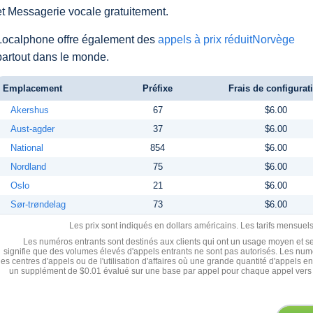
et Messagerie vocale gratuitement.
Localphone offre également des
appels à prix réduitNorvège
partout dans le monde.
Emplacement
Préfixe
Frais de configurat
Akershus
67
$6.00
Aust-agder
37
$6.00
National
854
$6.00
Nordland
75
$6.00
Oslo
21
$6.00
Sør-trøndelag
73
$6.00
Les prix sont indiqués en dollars américains. Les tarifs mensue
Les numéros entrants sont destinés aux clients qui ont un usage moyen et se
signifie que des volumes élevés d'appels entrants ne sont pas autorisés. Les numé
les centres d'appels ou de l'utilisation d'affaires où une grande quantité d'appels 
un supplément de $0.01 évalué sur une base par appel pour chaque appel vers 