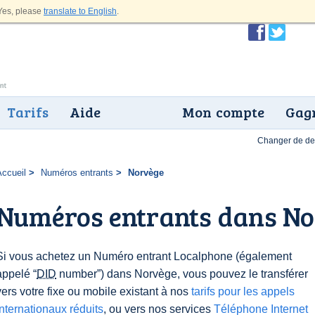
es, please
translate to English
.
Tarifs
Aide
Mon compte
Gagn
Changer de dev
Accueil
Numéros entrants
Norvège
Numéros entrants dans N
Si vous achetez un Numéro entrant Localphone (également
appelé “
DID
number”) dans Norvège, vous pouvez le transférer
vers votre fixe ou mobile existant à nos
tarifs pour les appels
internationaux réduits
, ou vers nos services
Téléphone Internet