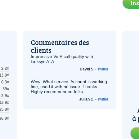
In
Commentaires des
clients
Impressive
VoIP
call quality with
Linksys
ATA
.
2.2¢
David S.
-
Twitter
13.9¢
Wow! What service. Account is working
0.3¢
fine, used it with no issue. Thanks.
39¢
Highly recommended folks.
2.9¢
Julian C.
-
Twitter
33.9¢
25.9¢
à 
26.9¢