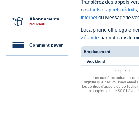
Transférez des appels vers
nos
tarifs d’appels réduits
,
Internet
ou Messagerie voc
Abonnements
Nouveau!
Localphone offre égaleme
Zélande
partout dans le m
Comment payer
Emplacement
Auckland
Les prix sont i
Les numéros entrants sont d
signifie que des volumes élevés 
les centres d'appels ou de l'utili
un supplément de $0.01 évalué