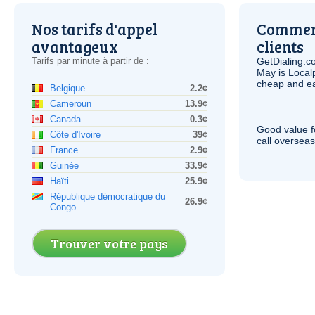
Nos tarifs d'appel
Comment
avantageux
clients
Tarifs par minute à partir de :
GetDialing.c
May is Local
cheap and e
Belgique
2.2¢
Cameroun
13.9¢
Canada
0.3¢
Good value f
Côte d'Ivoire
39¢
call overseas,
France
2.9¢
Guinée
33.9¢
Haïti
25.9¢
République démocratique du
26.9¢
Congo
Trouver votre pays