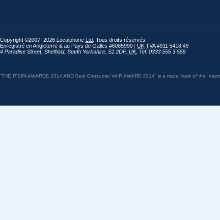
Copyright ©2007–2026 Localphone
Ltd
. Tous droits réservés
Enregistré en Angleterre & au Pays de Galles #6085990 |
UK
TVA
#911 5418 49
4 Paradise Street
,
Sheffield
,
South Yorkshire
,
S1 2DF
,
UK
,
Tel: 0333 555 3 555
“THE ITSPA AWARDS 2014 AND Best Consumer VoIP AWARD 2014” is a trade mark of the Internet 