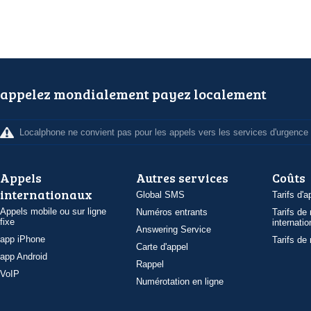
appelez mondialement payez localement
Localphone ne convient pas pour les appels vers les services d'urgence
Appels
Autres services
Coûts
internationaux
Global SMS
Tarifs d'a
Appels mobile ou sur ligne
Numéros entrants
Tarifs de
fixe
internatio
Answering Service
app iPhone
Tarifs de
Carte d'appel
app Android
Rappel
VoIP
Numérotation en ligne