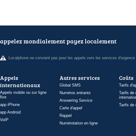
appelez mondialement payez localement
Localphone ne convient pas pour les appels vers les services d'urgence
Appels
Autres services
Coûts
internationaux
Global SMS
Tarifs d'a
Appels mobile ou sur ligne
Numéros entrants
Tarifs de
fixe
internatio
Answering Service
app iPhone
Tarifs de
Carte d'appel
app Android
Rappel
VoIP
Numérotation en ligne