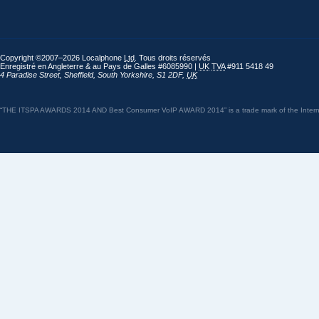
Copyright ©2007–2026 Localphone
Ltd
. Tous droits réservés
Enregistré en Angleterre & au Pays de Galles #6085990 |
UK
TVA
#911 5418 49
4 Paradise Street
,
Sheffield
,
South Yorkshire
,
S1 2DF
,
UK
“THE ITSPA AWARDS 2014 AND Best Consumer VoIP AWARD 2014” is a trade mark of the Internet 