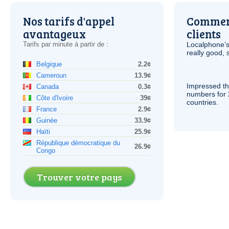
Nos tarifs d'appel
Comment
avantageux
clients
Tarifs par minute à partir de :
Localphone’s
really good, 
Belgique
2.2¢
Cameroun
13.9¢
Impressed th
Canada
0.3¢
numbers for 
Côte d'Ivoire
39¢
countries.
France
2.9¢
Guinée
33.9¢
Haïti
25.9¢
République démocratique du
26.9¢
Congo
Trouver votre pays