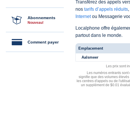
Transférez des appels vers
nos
tarifs d’appels réduits
,
Internet
ou Messagerie voc
Abonnements
Nouveau!
Localphone offre égaleme
partout dans le monde.
Comment payer
Emplacement
Aalsmeer
Les prix sont i
Les numéros entrants sont d
signifie que des volumes élevés 
les centres d'appels ou de l'utili
un supplément de $0.01 évalué