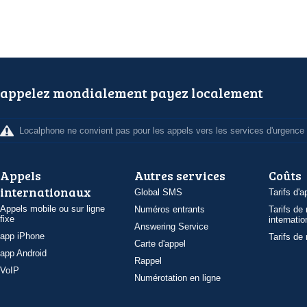
appelez mondialement payez localement
Localphone ne convient pas pour les appels vers les services d'urgence
Appels
Autres services
Coûts
internationaux
Global SMS
Tarifs d'a
Appels mobile ou sur ligne
Numéros entrants
Tarifs de
fixe
internatio
Answering Service
app iPhone
Tarifs de
Carte d'appel
app Android
Rappel
VoIP
Numérotation en ligne