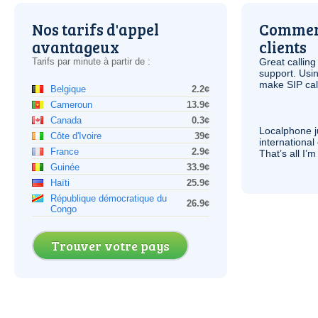
Nos tarifs d'appel
Comment
avantageux
clients
Tarifs par minute à partir de :
Great calling
support. Usi
make
SIP
cal
Belgique
2.2¢
Cameroun
13.9¢
Canada
0.3¢
Localphone j
Côte d'Ivoire
39¢
international 
France
2.9¢
That’s all I’
Guinée
33.9¢
Haïti
25.9¢
République démocratique du
26.9¢
Congo
Trouver votre pays