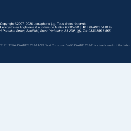
Copyright ©2007–2026 Localphone
Ltd
. Tous droits réservés
Enregistré en Angleterre & au Pays de Galles #6085990 |
UK
TVA
#911 5418 49
4 Paradise Street
,
Sheffield
,
South Yorkshire
,
S1 2DF
,
UK
,
Tel: 0333 555 3 555
“THE ITSPA AWARDS 2014 AND Best Consumer VoIP AWARD 2014” is a trade mark of the Internet 