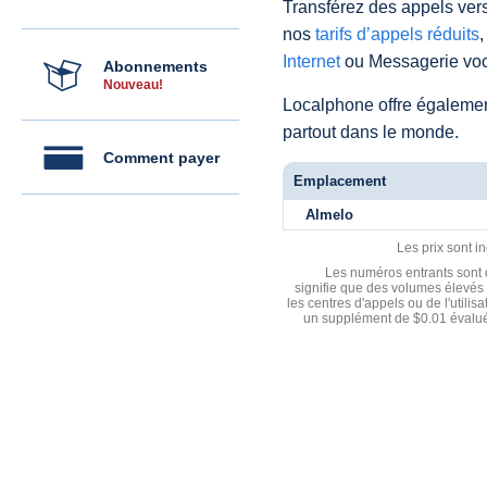
Transférez des appels vers
nos
tarifs d’appels réduits
,
Internet
ou Messagerie voc
Abonnements
Nouveau!
Localphone offre égaleme
partout dans le monde.
Comment payer
Emplacement
Almelo
Les prix sont i
Les numéros entrants sont d
signifie que des volumes élevés 
les centres d'appels ou de l'utili
un supplément de $0.01 évalué