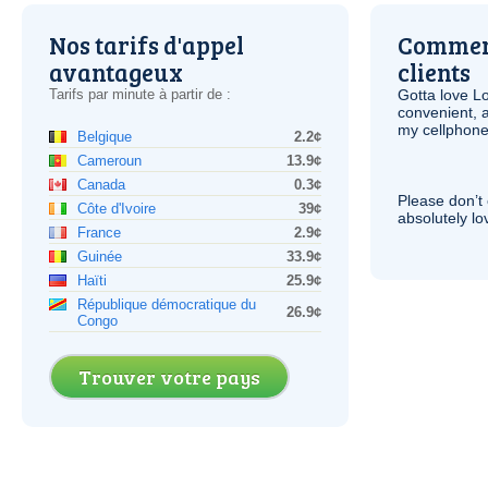
Nos tarifs d'appel
Comment
avantageux
clients
Tarifs par minute à partir de :
Gotta love 
convenient, 
my cellphone
Belgique
2.2¢
Cameroun
13.9¢
Canada
0.3¢
Please don’t 
Côte d'Ivoire
39¢
absolutely lo
France
2.9¢
Guinée
33.9¢
Haïti
25.9¢
République démocratique du
26.9¢
Congo
Trouver votre pays