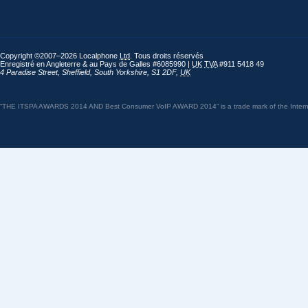
Copyright ©2007–2026 Localphone
Ltd
. Tous droits réservés
Enregistré en Angleterre & au Pays de Galles #6085990 |
UK
TVA
#911 5418 49
4 Paradise Street
,
Sheffield
,
South Yorkshire
,
S1 2DF
,
UK
“THE ITSPA AWARDS 2014 AND Best Consumer VoIP AWARD 2014” is a trade mark of the Internet 