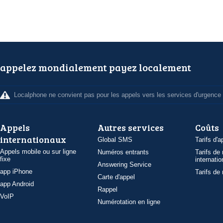
appelez mondialement payez localement
Localphone ne convient pas pour les appels vers les services d'urgence
Appels
Autres services
Coûts
internationaux
Global SMS
Tarifs d'a
Appels mobile ou sur ligne
Numéros entrants
Tarifs de
fixe
internatio
Answering Service
app iPhone
Tarifs de
Carte d'appel
app Android
Rappel
VoIP
Numérotation en ligne