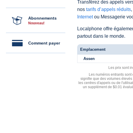
Transférez des appels vers
nos
tarifs d’appels réduits
,
Internet
ou Messagerie voc
Abonnements
Nouveau!
Localphone offre égaleme
partout dans le monde.
Comment payer
Emplacement
Assen
Les prix sont i
Les numéros entrants sont d
signifie que des volumes élevés 
les centres d'appels ou de l'utili
un supplément de $0.01 évalué