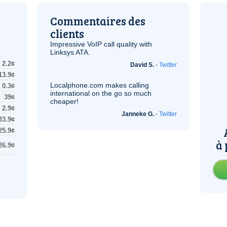
Commentaires des
clients
Impressive
VoIP
call quality with
Linksys
ATA
.
2.2¢
David S.
-
Twitter
13.9¢
Localphone.com makes calling
0.3¢
international on the go so much
39¢
cheaper!
2.9¢
Janneke G.
-
Twitter
33.9¢
25.9¢
à 
26.9¢