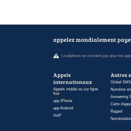
appelez mondialement paye
Localphone ne convient pas pour les appe
Appels
Autres 
internationaux
Global SMS
Appels mobile ou sur ligne
Numéros en
fixe
Answering S
app iPhone
Carte d'appe
app Android
Rappel
VoIP
Numérotatio