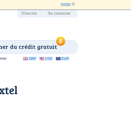
rejeter
S'inscrire
Se connecter
er du crédit gratuit
ise :
GBP
USD
EUR
xtel