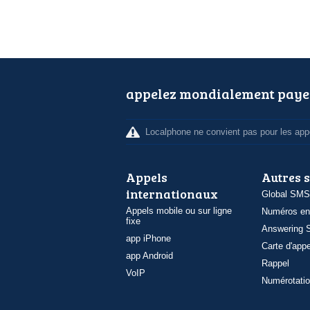
appelez mondialement paye
Localphone ne convient pas pour les appe
Appels
Autres 
internationaux
Global SMS
Appels mobile ou sur ligne
Numéros en
fixe
Answering S
app iPhone
Carte d'appe
app Android
Rappel
VoIP
Numérotatio