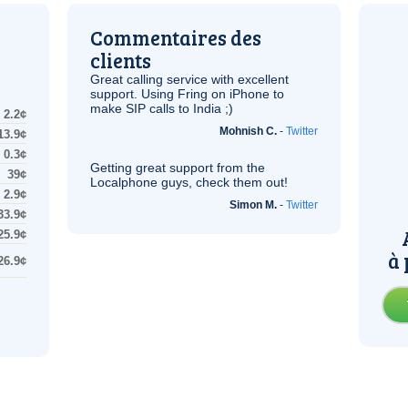
Commentaires des
clients
Great calling service with excellent
support. Using Fring on iPhone to
make
SIP
calls to India ;)
2.2¢
Mohnish C.
-
Twitter
13.9¢
0.3¢
Getting great support from the
39¢
Localphone guys, check them out!
2.9¢
Simon M.
-
Twitter
33.9¢
25.9¢
à 
26.9¢