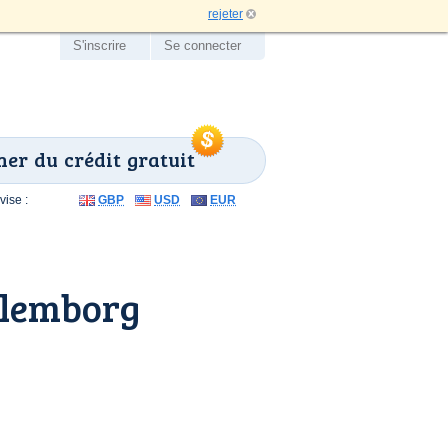
rejeter
S'inscrire
Se connecter
er du crédit gratuit
ise :
GBP
USD
EUR
ulemborg