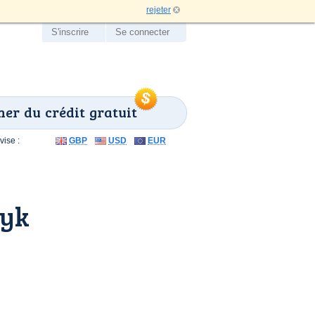
rejeter
S'inscrire
Se connecter
er du crédit gratuit
ise :
GBP
USD
EUR
uyk