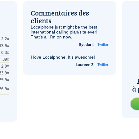
Commentaires des
clients
Localphone just might be the best
international calling plan/site ever!
That’s all I’m on now.
2.2¢
Syedur I.
-
Twitter
13.9¢
0.3¢
I love Localphone. It’s awesome!
39¢
Laureen Z.
-
Twitter
2.9¢
33.9¢
25.9¢
à 
26.9¢