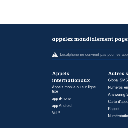
appelez mondialement paye
Localphone ne convient pas pour les appe
Appels
Autres 
internationaux
Global SMS
Appels mobile ou sur ligne
Numéros en
fixe
Answering S
app iPhone
Carte d'appe
app Android
Rappel
VoIP
Numérotatio