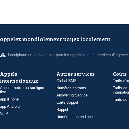
appelez mondialement payez localement
Localphone ne convient pas pour les appels vers les services d'urgence
Appels
Autres services
Coûts
internationaux
Global SMS
Tarifs d'a
Appels mobile ou sur ligne
Numéros entrants
Tarifs de
fixe
internatio
Answering Service
app iPhone
Tarifs de
Carte d'appel
app Android
Rappel
VoIP
Numérotation en ligne