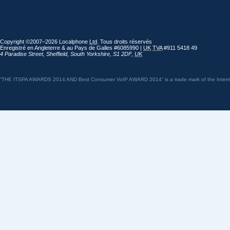
Copyright ©2007–2026 Localphone
Ltd
. Tous droits réservés
Enregistré en Angleterre & au Pays de Galles #6085990 |
UK
TVA
#911 5418 49
4 Paradise Street
,
Sheffield
,
South Yorkshire
,
S1 2DF
,
UK
“THE ITSPA AWARDS 2014 AND Best Consumer VoIP AWARD 2014” is a trade mark of the Internet 