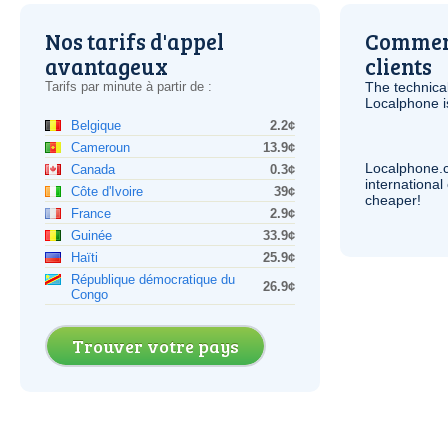
Nos tarifs d'appel
Comment
avantageux
clients
Tarifs par minute à partir de :
The technica
Localphone 
Belgique
2.2¢
Cameroun
13.9¢
Localphone.
Canada
0.3¢
internationa
Côte d'Ivoire
39¢
cheaper!
France
2.9¢
Guinée
33.9¢
Haïti
25.9¢
République démocratique du
26.9¢
Congo
Trouver votre pays