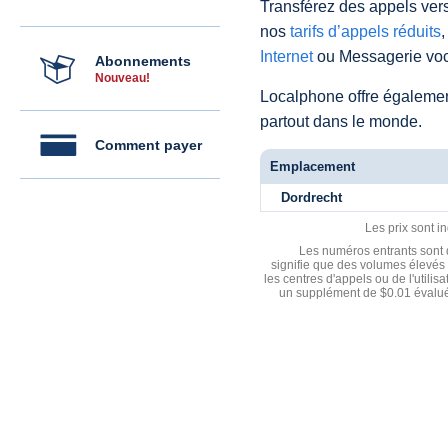
Transférez des appels vers
nos
tarifs d’appels réduits
,
Internet
ou Messagerie voc
Abonnements
Nouveau!
Localphone offre égaleme
partout dans le monde.
Comment payer
Emplacement
Dordrecht
Les prix sont i
Les numéros entrants sont d
signifie que des volumes élevés 
les centres d'appels ou de l'utili
un supplément de $0.01 évalué