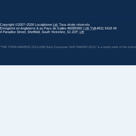
Copyright ©2007–2026 Localphone
Ltd
. Tous droits réservés
Enregistré en Angleterre & au Pays de Galles #6085990 |
UK
TVA
#911 5418 49
4 Paradise Street
,
Sheffield
,
South Yorkshire
,
S1 2DF
,
UK
“THE ITSPA AWARDS 2014 AND Best Consumer VoIP AWARD 2014” is a trade mark of the Internet 