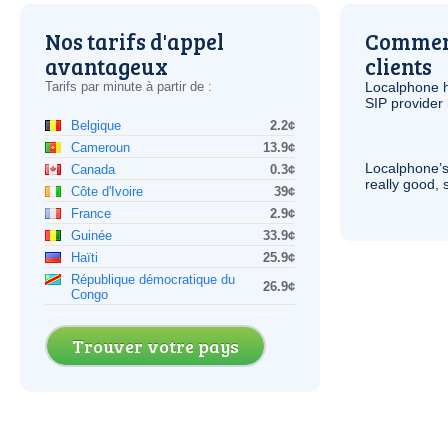
Nos tarifs d'appel
Comment
avantageux
clients
Tarifs par minute à partir de :
Localphone 
SIP
provider 
Belgique
2.2¢
Cameroun
13.9¢
Localphone’s
Canada
0.3¢
really good, 
Côte d'Ivoire
39¢
France
2.9¢
Guinée
33.9¢
Haïti
25.9¢
République démocratique du
26.9¢
Congo
Trouver votre pays