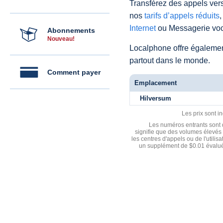
Transférez des appels vers
nos
tarifs d’appels réduits
,
Internet
ou Messagerie voc
Abonnements
Nouveau!
Localphone offre égaleme
partout dans le monde.
Comment payer
Emplacement
Hilversum
Les prix sont i
Les numéros entrants sont d
signifie que des volumes élevés 
les centres d'appels ou de l'utili
un supplément de $0.01 évalué