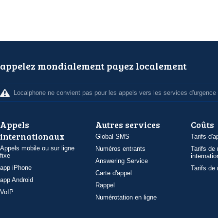
appelez mondialement payez localement
Localphone ne convient pas pour les appels vers les services d'urgence
Appels
Autres services
Coûts
internationaux
Global SMS
Tarifs d'a
Appels mobile ou sur ligne
Numéros entrants
Tarifs de
fixe
internatio
Answering Service
app iPhone
Tarifs de
Carte d'appel
app Android
Rappel
VoIP
Numérotation en ligne