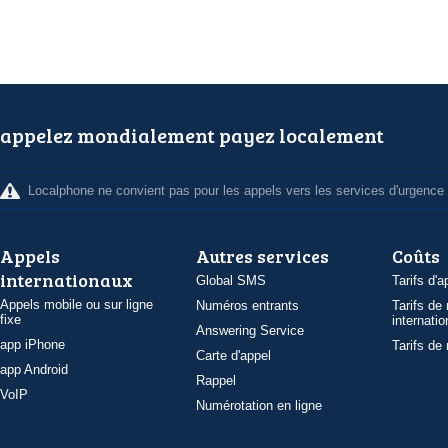
appelez mondialement payez localement
Localphone ne convient pas pour les appels vers les services d'urgence
Appels
Autres services
Coûts
internationaux
Global SMS
Tarifs d'a
Appels mobile ou sur ligne
Numéros entrants
Tarifs de
fixe
internatio
Answering Service
app iPhone
Tarifs de
Carte d'appel
app Android
Rappel
VoIP
Numérotation en ligne