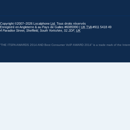
Copyright ©2007–2026 Localphone
Ltd
. Tous droits réservés
Enregistré en Angleterre & au Pays de Galles #6085990 |
UK
TVA
#911 5418 49
4 Paradise Street
,
Sheffield
,
South Yorkshire
,
S1 2DF
,
UK
“THE ITSPA AWARDS 2014 AND Best Consumer VoIP AWARD 2014” is a trade mark of the Internet 