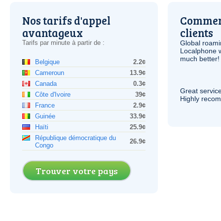
Nos tarifs d'appel
Comment
avantageux
clients
Tarifs par minute à partir de :
Global roami
Localphone 
much better!
Belgique
2.2¢
Cameroun
13.9¢
Canada
0.3¢
Great service
Côte d'Ivoire
39¢
Highly reco
France
2.9¢
Guinée
33.9¢
Haïti
25.9¢
République démocratique du
26.9¢
Congo
Trouver votre pays