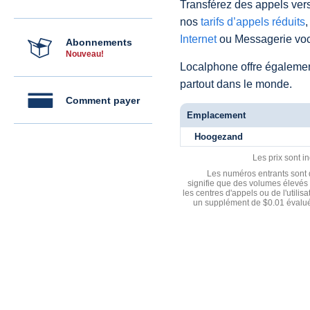
Transférez des appels vers
nos
tarifs d’appels réduits
,
Internet
ou Messagerie voc
Abonnements
Nouveau!
Localphone offre égaleme
partout dans le monde.
Comment payer
Emplacement
Hoogezand
Les prix sont i
Les numéros entrants sont d
signifie que des volumes élevés 
les centres d'appels ou de l'utili
un supplément de $0.01 évalué