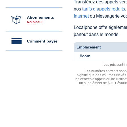
Transférez des appels vers
nos
tarifs d’appels réduits
,
Internet
ou Messagerie voc
Abonnements
Nouveau!
Localphone offre égaleme
partout dans le monde.
Comment payer
Emplacement
Hoorn
Les prix sont i
Les numéros entrants sont d
signifie que des volumes élevés 
les centres d'appels ou de l'utili
un supplément de $0.01 évalué