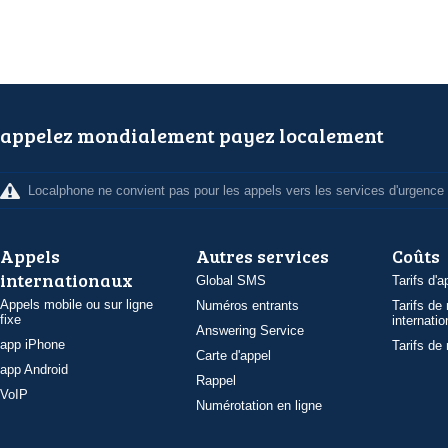
appelez mondialement payez localement
Localphone ne convient pas pour les appels vers les services d'urgence
Appels
Autres services
Coûts
internationaux
Global SMS
Tarifs d'a
Appels mobile ou sur ligne
Numéros entrants
Tarifs de
fixe
internatio
Answering Service
app iPhone
Tarifs de
Carte d'appel
app Android
Rappel
VoIP
Numérotation en ligne