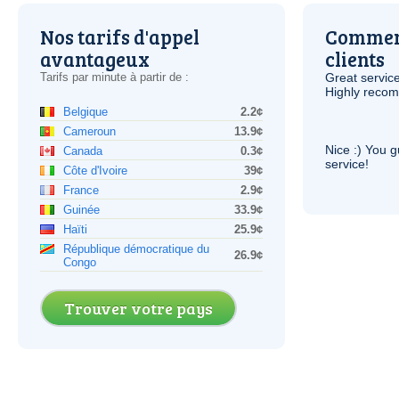
Nos tarifs d'appel
Comment
avantageux
clients
Tarifs par minute à partir de :
Great service
Highly reco
Belgique
2.2¢
Cameroun
13.9¢
Nice :) You g
Canada
0.3¢
service!
Côte d'Ivoire
39¢
France
2.9¢
Guinée
33.9¢
Haïti
25.9¢
République démocratique du
26.9¢
Congo
Trouver votre pays