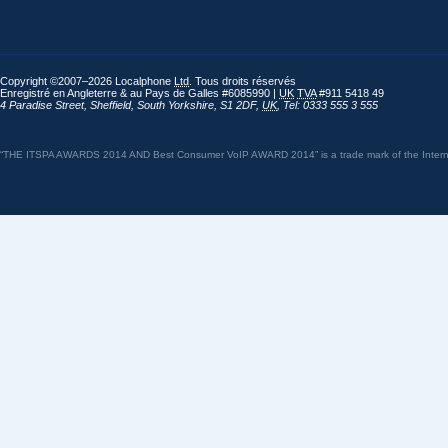
Copyright ©2007–2026 Localphone
Ltd
. Tous droits réservés
Enregistré en Angleterre & au Pays de Galles #6085990 |
UK
TVA
#911 5418 49
4 Paradise Street
,
Sheffield
,
South Yorkshire
,
S1 2DF
,
UK
,
Tel: 0333 555 3 555
“THE ITSPA AWARDS 2014 AND Best Consumer VoIP AWARD 2014” is a trade mark of the Internet 