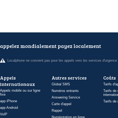
appelez mondialement payez localement
Localphone ne convient pas pour les appels vers les services d'urgence
Appels
Autres services
Coûts
internationaux
Global SMS
Tarifs d'a
Appels mobile ou sur ligne
Numéros entrants
Tarifs de
fixe
internatio
Answering Service
app iPhone
Tarifs de
Carte d'appel
app Android
Rappel
VoIP
Numérotation en ligne