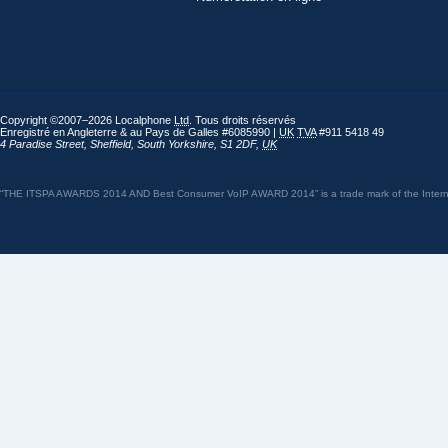
Copyright ©2007–2026 Localphone
Ltd
. Tous droits réservés
Enregistré en Angleterre & au Pays de Galles #6085990 |
UK
TVA
#911 5418 49
4 Paradise Street
,
Sheffield
,
South Yorkshire
,
S1 2DF
,
UK
“THE ITSPA AWARDS 2014 AND Best Consumer VoIP AWARD 2014” is a trade mark of the Internet 