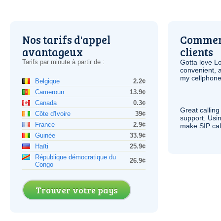
Nos tarifs d'appel
Comment
avantageux
clients
Tarifs par minute à partir de :
Gotta love 
convenient, 
my cellphone
Belgique
2.2¢
Cameroun
13.9¢
Canada
0.3¢
Great calling
Côte d'Ivoire
39¢
support. Usi
France
2.9¢
make
SIP
cal
Guinée
33.9¢
Haïti
25.9¢
République démocratique du
26.9¢
Congo
Trouver votre pays