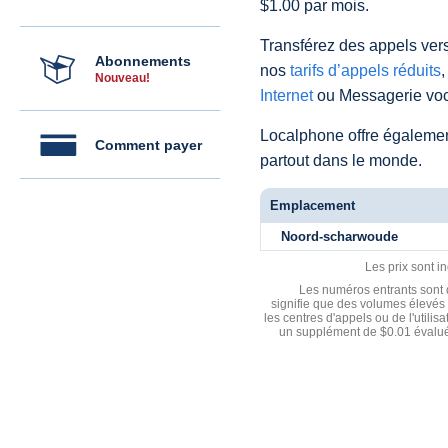
$1.00 par mois.
Transférez des appels vers
Abonnements
nos
tarifs d’appels réduits
,
Nouveau!
Internet
ou Messagerie voc
Localphone offre égaleme
Comment payer
partout dans le monde.
Emplacement
Noord-scharwoude
Les prix sont i
Les numéros entrants sont d
signifie que des volumes élevés 
les centres d'appels ou de l'utili
un supplément de $0.01 évalué