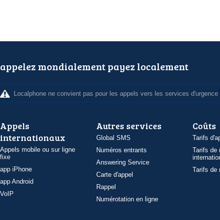
appelez mondialement payez localement
Localphone ne convient pas pour les appels vers les services d'urgence
Appels
Autres services
Coûts
internationaux
Global SMS
Tarifs d'a
Appels mobile ou sur ligne
Numéros entrants
Tarifs de
fixe
internatio
Answering Service
app iPhone
Tarifs de
Carte d'appel
app Android
Rappel
VoIP
Numérotation en ligne