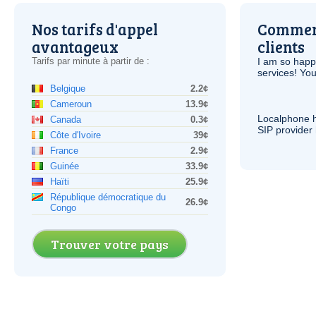
Nos tarifs d'appel
Comment
avantageux
clients
Tarifs par minute à partir de :
I am so hap
services! You
Belgique
2.2¢
Cameroun
13.9¢
Localphone 
Canada
0.3¢
SIP
provider 
Côte d'Ivoire
39¢
France
2.9¢
Guinée
33.9¢
Haïti
25.9¢
République démocratique du
26.9¢
Congo
Trouver votre pays