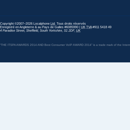
Copyright ©2007–2026 Localphone
Ltd
. Tous droits réservés
Enregistré en Angleterre & au Pays de Galles #6085990 |
UK
TVA
#911 5418 49
4 Paradise Street
,
Sheffield
,
South Yorkshire
,
S1 2DF
,
UK
“THE ITSPA AWARDS 2014 AND Best Consumer VoIP AWARD 2014” is a trade mark of the Internet 