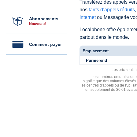
Transférez des appels vers
nos
tarifs d’appels réduits
,
Internet
ou Messagerie voc
Abonnements
Nouveau!
Localphone offre égaleme
partout dans le monde.
Comment payer
Emplacement
Purmerend
Les prix sont i
Les numéros entrants sont d
signifie que des volumes élevés 
les centres d'appels ou de l'utili
un supplément de $0.01 évalué