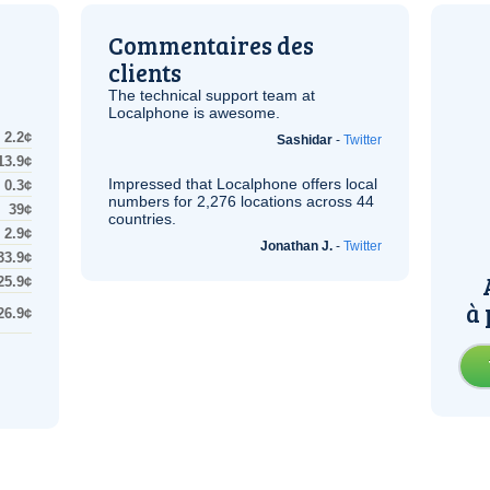
Commentaires des
clients
The technical support team at
Localphone is awesome.
2.2¢
Sashidar
-
Twitter
13.9¢
Impressed that Localphone offers local
0.3¢
numbers for 2,276 locations across 44
39¢
countries.
2.9¢
Jonathan J.
-
Twitter
33.9¢
25.9¢
à 
26.9¢