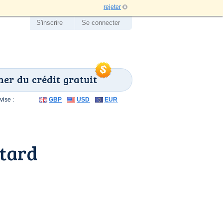
rejeter
S'inscrire
Se connecter
er du crédit gratuit
ise :
GBP
USD
EUR
ttard