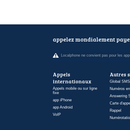
appelez mondialement paye
Localphone ne convient pas pour les appe
Appels
Autres 
internationaux
Global SMS
Appels mobile ou sur ligne
Numéros en
fixe
Answering S
app iPhone
Carte d'appe
app Android
Rappel
VoIP
Numérotatio