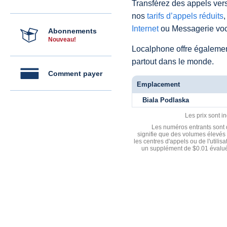
Transférez des appels vers
nos
tarifs d’appels réduits
,
Internet
ou Messagerie voc
Abonnements
Nouveau!
Localphone offre égaleme
partout dans le monde.
Comment payer
Emplacement
Biala Podlaska
Les prix sont i
Les numéros entrants sont d
signifie que des volumes élevés 
les centres d'appels ou de l'utili
un supplément de $0.01 évalué