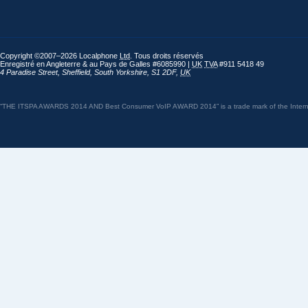
Copyright ©2007–2026 Localphone
Ltd
. Tous droits réservés
Enregistré en Angleterre & au Pays de Galles #6085990 |
UK
TVA
#911 5418 49
4 Paradise Street
,
Sheffield
,
South Yorkshire
,
S1 2DF
,
UK
“THE ITSPA AWARDS 2014 AND Best Consumer VoIP AWARD 2014” is a trade mark of the Internet 