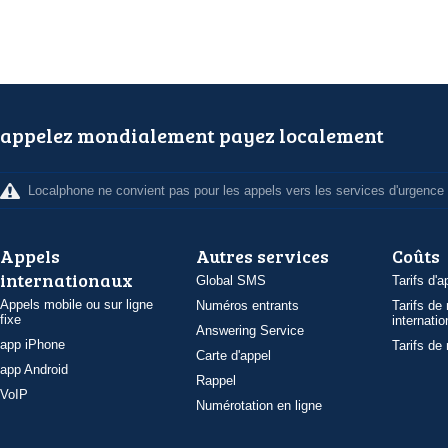
appelez mondialement payez localement
Localphone ne convient pas pour les appels vers les services d'urgence
Appels
Autres services
Coûts
internationaux
Global SMS
Tarifs d'a
Appels mobile ou sur ligne
Numéros entrants
Tarifs de
fixe
internatio
Answering Service
app iPhone
Tarifs de
Carte d'appel
app Android
Rappel
VoIP
Numérotation en ligne