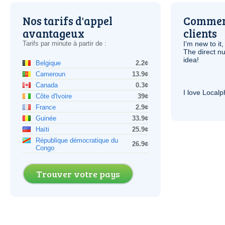
Nos tarifs d'appel
Comment
avantageux
clients
Tarifs par minute à partir de :
I’m new to it,
The direct nu
idea!
Belgique
2.2¢
Cameroun
13.9¢
Canada
0.3¢
I love Local
Côte d'Ivoire
39¢
France
2.9¢
Guinée
33.9¢
Haïti
25.9¢
République démocratique du
26.9¢
Congo
Trouver votre pays