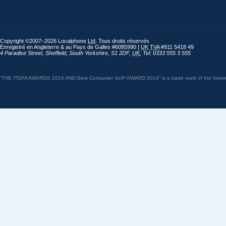
Copyright ©2007–2026 Localphone
Ltd
. Tous droits réservés
Enregistré en Angleterre & au Pays de Galles #6085990 |
UK
TVA
#911 5418 49
4 Paradise Street
,
Sheffield
,
South Yorkshire
,
S1 2DF
,
UK
,
Tel: 0333 555 3 555
“THE ITSPA AWARDS 2014 AND Best Consumer VoIP AWARD 2014” is a trade mark of the Internet 