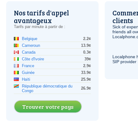
Nos tarifs d'appel
Comment
avantageux
clients
Tarifs par minute à partir de :
Sick of expen
friends all o
Localphone.c
Belgique
2.2¢
Cameroun
13.9¢
Canada
0.3¢
Localphone 
Côte d'Ivoire
39¢
SIP
provider 
France
2.9¢
Guinée
33.9¢
Haïti
25.9¢
République démocratique du
26.9¢
Congo
Trouver votre pays