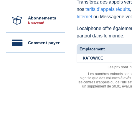
Transférez des appels vers
nos
tarifs d’appels réduits
,
Internet
ou Messagerie voc
Abonnements
Nouveau!
Localphone offre égaleme
partout dans le monde.
Comment payer
Emplacement
KATOWICE
Les prix sont i
Les numéros entrants sont d
signifie que des volumes élevés 
les centres d'appels ou de l'utili
un supplément de $0.01 évalué