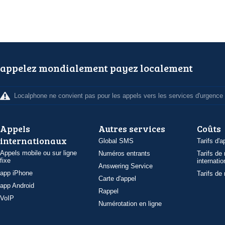
appelez mondialement payez localement
Localphone ne convient pas pour les appels vers les services d'urgence
Appels
Autres services
Coûts
internationaux
Global SMS
Tarifs d'a
Appels mobile ou sur ligne
Numéros entrants
Tarifs de
fixe
internatio
Answering Service
app iPhone
Tarifs de
Carte d'appel
app Android
Rappel
VoIP
Numérotation en ligne