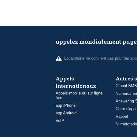
appelez mondialement paye
Localphone ne convient pas pour les appe
Appels
Autres 
internationaux
Global SMS
Appels mobile ou sur ligne
Numéros en
fixe
Answering S
app iPhone
Carte d'appe
app Android
Rappel
VoIP
Numérotatio