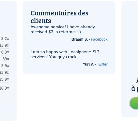
Commentaires des
clients
Awesome service! I have already
received $3 in referrals :-)
2.2¢
Braam S.
-
Facebook
13.9¢
I am so happy with Localphone
SIP
0.3¢
services! You guys rock!
39¢
Yuri V.
-
Twitter
2.9¢
33.9¢
25.9¢
à 
26.9¢