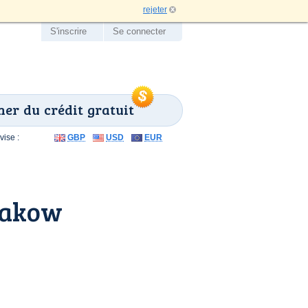
rejeter
S'inscrire
Se connecter
er du crédit gratuit
ise :
GBP
USD
EUR
rakow