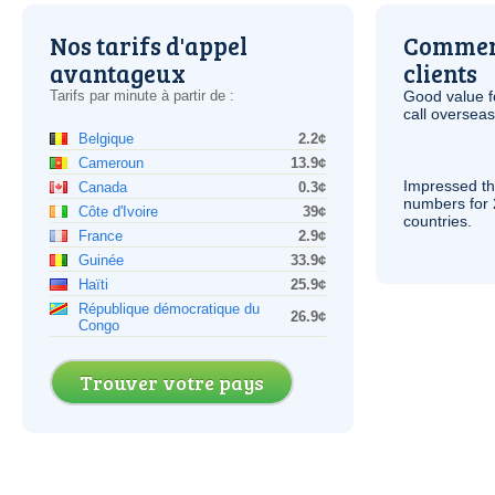
Nos tarifs d'appel
Comment
avantageux
clients
Tarifs par minute à partir de :
Good value f
call overseas,
Belgique
2.2¢
Cameroun
13.9¢
Impressed th
Canada
0.3¢
numbers for 
Côte d'Ivoire
39¢
countries.
France
2.9¢
Guinée
33.9¢
Haïti
25.9¢
République démocratique du
26.9¢
Congo
Trouver votre pays