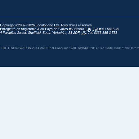
Copyright ©2007–2026 Localphone
Ltd
. Tous droits réservés
Enregistré en Angleterre & au Pays de Galles #6085990 |
UK
TVA
#911 5418 49
4 Paradise Street
,
Sheffield
,
South Yorkshire
,
S1 2DF
,
UK
,
Tel: 0333 555 3 555
“THE ITSPA AWARDS 2014 AND Best Consumer VoIP AWARD 2014” is a trade mark of the Internet 