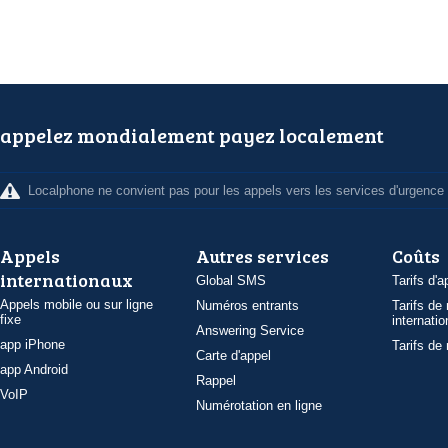
appelez mondialement payez localement
Localphone ne convient pas pour les appels vers les services d'urgence
Appels
Autres services
Coûts
internationaux
Global SMS
Tarifs d'a
Appels mobile ou sur ligne
Numéros entrants
Tarifs de
fixe
internatio
Answering Service
app iPhone
Tarifs de
Carte d'appel
app Android
Rappel
VoIP
Numérotation en ligne