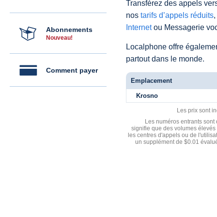
Transférez des appels vers
nos
tarifs d’appels réduits
,
Internet
ou Messagerie voc
Abonnements
Nouveau!
Localphone offre égaleme
partout dans le monde.
Comment payer
Emplacement
Krosno
Les prix sont i
Les numéros entrants sont d
signifie que des volumes élevés 
les centres d'appels ou de l'utili
un supplément de $0.01 évalué