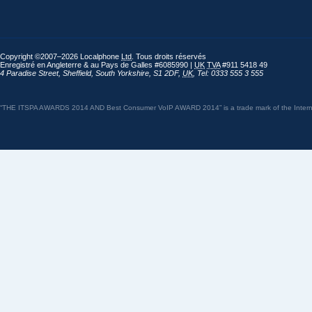
Copyright ©2007–2026 Localphone
Ltd
. Tous droits réservés
Enregistré en Angleterre & au Pays de Galles #6085990 |
UK
TVA
#911 5418 49
4 Paradise Street
,
Sheffield
,
South Yorkshire
,
S1 2DF
,
UK
,
Tel: 0333 555 3 555
“THE ITSPA AWARDS 2014 AND Best Consumer VoIP AWARD 2014” is a trade mark of the Internet 