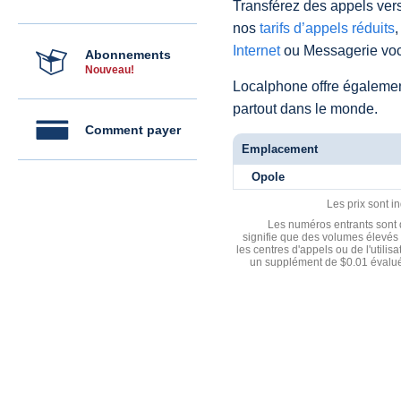
Transférez des appels vers
nos
tarifs d’appels réduits
,
Internet
ou Messagerie voc
Abonnements
Nouveau!
Localphone offre égaleme
partout dans le monde.
Comment payer
Emplacement
Opole
Les prix sont i
Les numéros entrants sont d
signifie que des volumes élevés 
les centres d'appels ou de l'utili
un supplément de $0.01 évalué