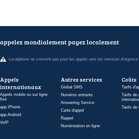
appelez mondialement payez localement
Localphone ne convient pas pour les appels vers les services d'urgence
Appels
Autres services
Coûts
internationaux
Global SMS
Tarifs d'a
Appels mobile ou sur ligne
Numéros entrants
Tarifs de
fixe
internatio
Answering Service
app iPhone
Tarifs de
Carte d'appel
app Android
Rappel
VoIP
Numérotation en ligne