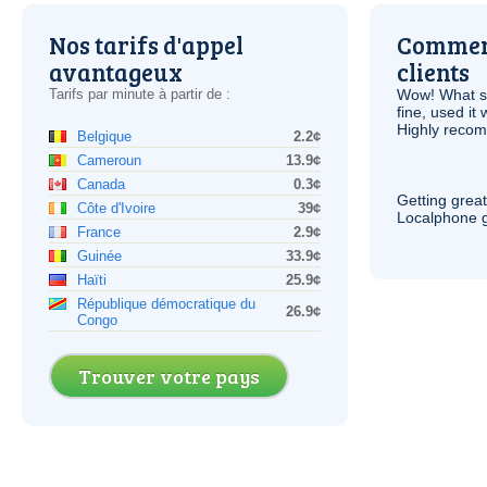
Nos tarifs d'appel
Comment
avantageux
clients
Tarifs par minute à partir de :
Wow! What se
fine, used it
Highly recom
Belgique
2.2¢
Cameroun
13.9¢
Canada
0.3¢
Getting grea
Côte d'Ivoire
39¢
Localphone g
France
2.9¢
Guinée
33.9¢
Haïti
25.9¢
République démocratique du
26.9¢
Congo
Trouver votre pays