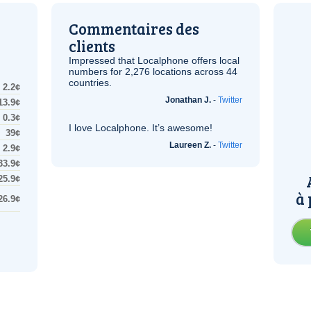
Commentaires des
clients
Impressed that Localphone offers local
numbers for 2,276 locations across 44
countries.
2.2¢
Jonathan J.
-
Twitter
13.9¢
0.3¢
I love Localphone. It’s awesome!
39¢
Laureen Z.
-
Twitter
2.9¢
33.9¢
25.9¢
à 
26.9¢