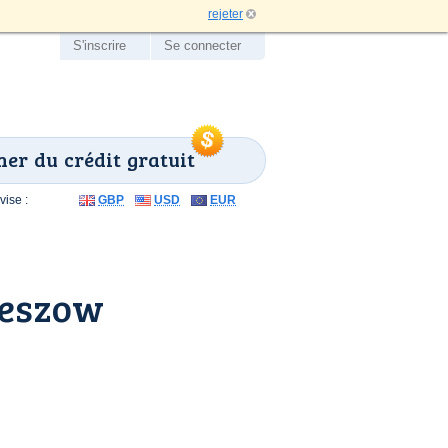
rejeter
S'inscrire
Se connecter
er du crédit gratuit
ise :
GBP
USD
EUR
zeszow