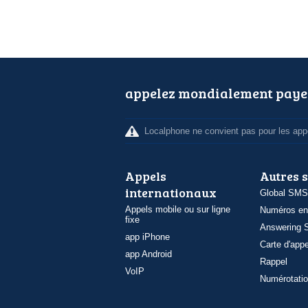
appelez mondialement paye
Localphone ne convient pas pour les appe
Appels
Autres 
internationaux
Global SMS
Appels mobile ou sur ligne
Numéros en
fixe
Answering S
app iPhone
Carte d'appe
app Android
Rappel
VoIP
Numérotatio