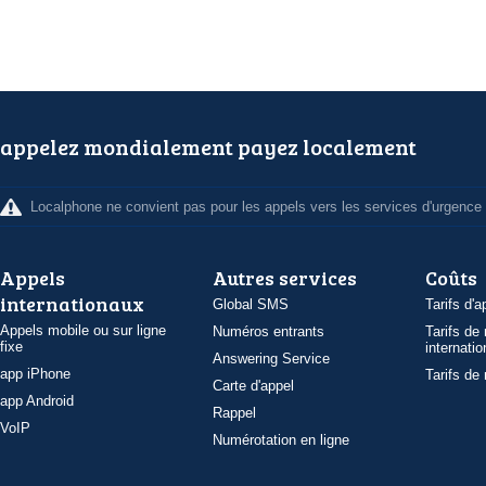
appelez mondialement payez localement
Localphone ne convient pas pour les appels vers les services d'urgence
Appels
Autres services
Coûts
internationaux
Global SMS
Tarifs d'a
Appels mobile ou sur ligne
Numéros entrants
Tarifs de
fixe
internatio
Answering Service
app iPhone
Tarifs de
Carte d'appel
app Android
Rappel
VoIP
Numérotation en ligne