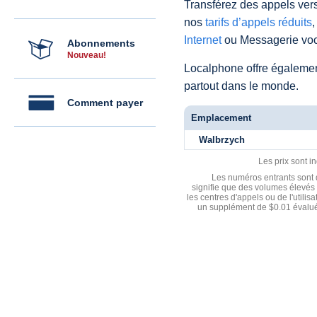
Transférez des appels vers
nos
tarifs d’appels réduits
,
Internet
ou Messagerie voc
Abonnements
Nouveau!
Localphone offre égaleme
partout dans le monde.
Comment payer
Emplacement
Walbrzych
Les prix sont i
Les numéros entrants sont d
signifie que des volumes élevés 
les centres d'appels ou de l'utili
un supplément de $0.01 évalué