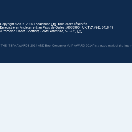
Copyright ©2007–2026 Localphone
Ltd
. Tous droits réservés
Enregistré en Angleterre & au Pays de Galles #6085990 |
UK
TVA
#911 5418 49
4 Paradise Street
,
Sheffield
,
South Yorkshire
,
S1 2DF
,
UK
“THE ITSPA AWARDS 2014 AND Best Consumer VoIP AWARD 2014” is a trade mark of the Internet 