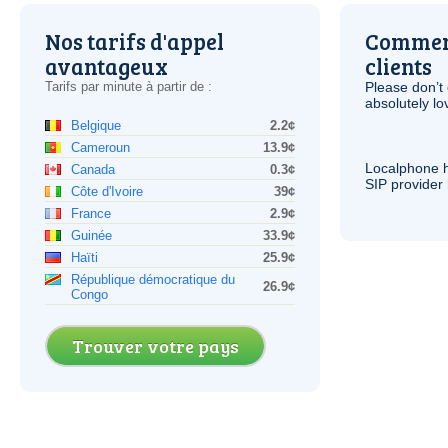
Nos tarifs d'appel
Comment
avantageux
clients
Tarifs par minute à partir de :
Please don’t 
absolutely lo
Belgique
2.2¢
Cameroun
13.9¢
Localphone 
Canada
0.3¢
SIP
provider 
Côte d'Ivoire
39¢
France
2.9¢
Guinée
33.9¢
Haïti
25.9¢
République démocratique du
26.9¢
Congo
Trouver votre pays