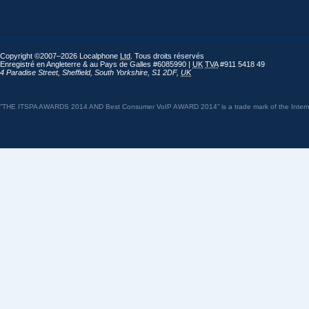
Copyright ©2007–2026 Localphone
Ltd
. Tous droits réservés
Enregistré en Angleterre & au Pays de Galles #6085990 |
UK
TVA
#911 5418 49
4 Paradise Street
,
Sheffield
,
South Yorkshire
,
S1 2DF
,
UK
“THE ITSPA AWARDS 2014 AND Best Consumer VoIP AWARD 2014” is a trade mark of the Internet 