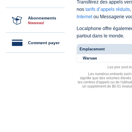
Transférez des appels vers
nos
tarifs d’appels réduits
,
Internet
ou Messagerie voc
Abonnements
Nouveau!
Localphone offre égaleme
partout dans le monde.
Comment payer
Emplacement
Warsaw
Les prix sont i
Les numéros entrants sont d
signifie que des volumes élevés 
les centres d'appels ou de l'utili
un supplément de $0.01 évalué