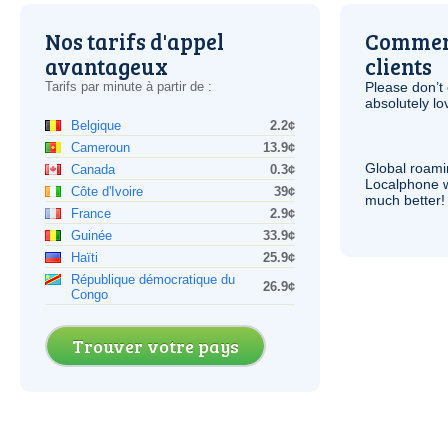
Nos tarifs d'appel
Comment
avantageux
clients
Tarifs par minute à partir de :
Please don’t 
absolutely lo
Belgique
2.2¢
Cameroun
13.9¢
Global roami
Canada
0.3¢
Localphone 
Côte d'Ivoire
39¢
much better!
France
2.9¢
Guinée
33.9¢
Haïti
25.9¢
République démocratique du
26.9¢
Congo
Trouver votre pays