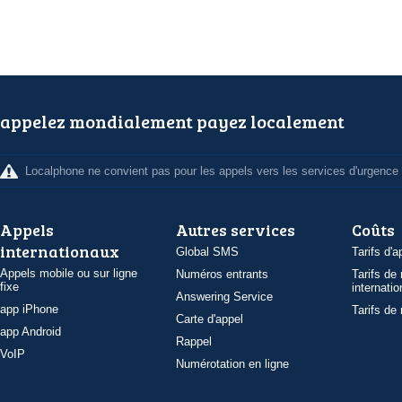
appelez mondialement payez localement
Localphone ne convient pas pour les appels vers les services d'urgence
Appels
Autres services
Coûts
internationaux
Global SMS
Tarifs d'a
Appels mobile ou sur ligne
Numéros entrants
Tarifs de
fixe
internatio
Answering Service
app iPhone
Tarifs de
Carte d'appel
app Android
Rappel
VoIP
Numérotation en ligne