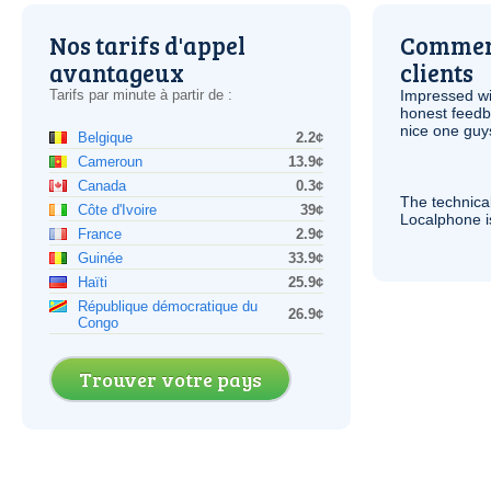
Nos tarifs d'appel
Comment
avantageux
clients
Tarifs par minute à partir de :
Impressed wi
honest feedb
nice one guy
Belgique
2.2¢
Cameroun
13.9¢
Canada
0.3¢
The technica
Côte d'Ivoire
39¢
Localphone 
France
2.9¢
Guinée
33.9¢
Haïti
25.9¢
République démocratique du
26.9¢
Congo
Trouver votre pays