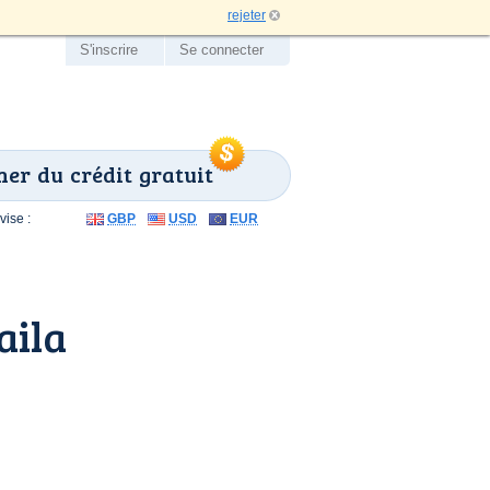
rejeter
S'inscrire
Se connecter
er du crédit gratuit
ise :
GBP
USD
EUR
aila