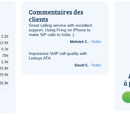
Commentaires des
clients
Great calling service with excellent
support. Using Fring on iPhone to
make
SIP
calls to India ;)
2.2¢
Mohnish C.
-
Twitter
13.9¢
0.3¢
Impressive
VoIP
call quality with
39¢
Linksys
ATA
.
2.9¢
David S.
-
Twitter
33.9¢
25.9¢
à 
26.9¢