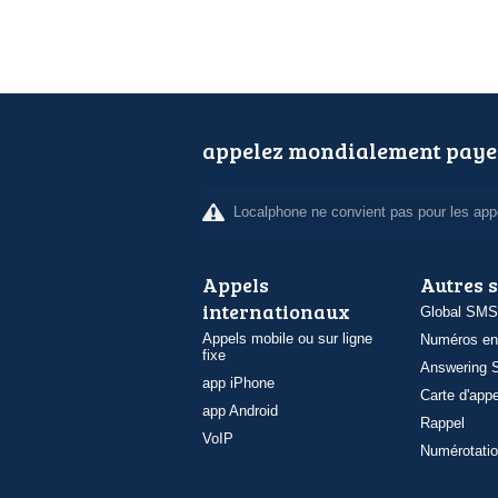
appelez mondialement paye
Localphone ne convient pas pour les appe
Appels
Autres 
internationaux
Global SMS
Appels mobile ou sur ligne
Numéros en
fixe
Answering S
app iPhone
Carte d'appe
app Android
Rappel
VoIP
Numérotatio