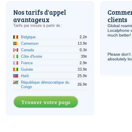
Nos tarifs d'appel
Comment
avantageux
clients
Tarifs par minute à partir de :
Global roami
Localphone 
much better!
Belgique
2.2¢
Cameroun
13.9¢
Canada
0.3¢
Please don’t 
Côte d'Ivoire
39¢
absolutely lo
France
2.9¢
Guinée
33.9¢
Haïti
25.9¢
République démocratique du
26.9¢
Congo
Trouver votre pays