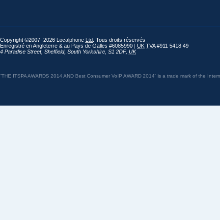
Copyright ©2007–2026 Localphone
Ltd
. Tous droits réservés
Enregistré en Angleterre & au Pays de Galles #6085990 |
UK
TVA
#911 5418 49
4 Paradise Street
,
Sheffield
,
South Yorkshire
,
S1 2DF
,
UK
“THE ITSPA AWARDS 2014 AND Best Consumer VoIP AWARD 2014” is a trade mark of the Internet 