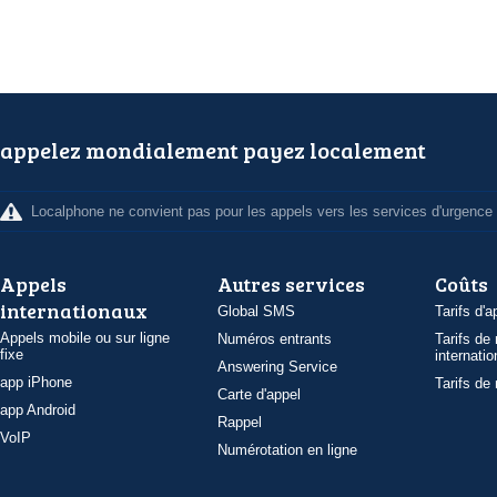
appelez mondialement payez localement
Localphone ne convient pas pour les appels vers les services d'urgence
Appels
Autres services
Coûts
internationaux
Global SMS
Tarifs d'a
Appels mobile ou sur ligne
Numéros entrants
Tarifs de
fixe
internatio
Answering Service
app iPhone
Tarifs de
Carte d'appel
app Android
Rappel
VoIP
Numérotation en ligne