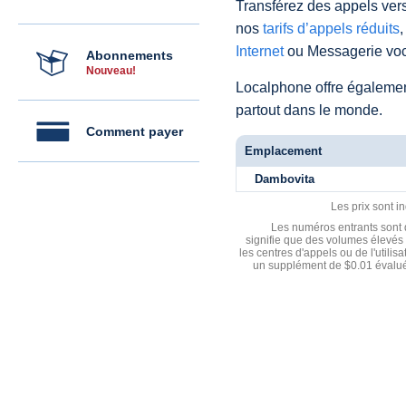
Transférez des appels vers
nos
tarifs d’appels réduits
,
Internet
ou Messagerie voc
Abonnements
Nouveau!
Localphone offre égaleme
partout dans le monde.
Comment payer
Emplacement
Dambovita
Les prix sont i
Les numéros entrants sont d
signifie que des volumes élevés 
les centres d'appels ou de l'utili
un supplément de $0.01 évalué