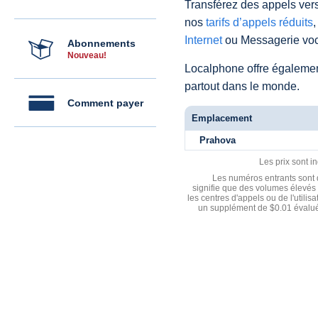
Transférez des appels vers
nos
tarifs d’appels réduits
,
Internet
ou Messagerie voc
Abonnements
Nouveau!
Localphone offre égaleme
partout dans le monde.
Comment payer
Emplacement
Prahova
Les prix sont i
Les numéros entrants sont d
signifie que des volumes élevés 
les centres d'appels ou de l'utili
un supplément de $0.01 évalué