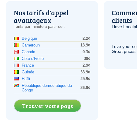
Nos tarifs d'appel
Comment
avantageux
clients
Tarifs par minute à partir de :
I love Local
Belgique
2.2¢
Cameroun
13.9¢
Love your ser
Great prices 
Canada
0.3¢
Côte d'Ivoire
39¢
France
2.9¢
Guinée
33.9¢
Haïti
25.9¢
République démocratique du
26.9¢
Congo
Trouver votre pays