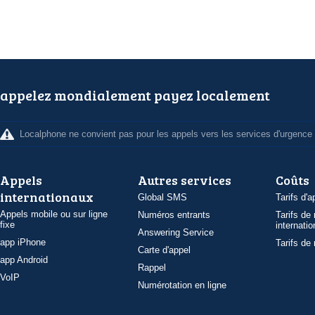
appelez mondialement payez localement
Localphone ne convient pas pour les appels vers les services d'urgence
Appels
Autres services
Coûts
internationaux
Global SMS
Tarifs d'a
Appels mobile ou sur ligne
Numéros entrants
Tarifs de
fixe
internatio
Answering Service
app iPhone
Tarifs de
Carte d'appel
app Android
Rappel
VoIP
Numérotation en ligne