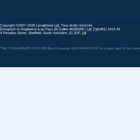
Copyright ©2007–2026 Localphone
Ltd
. Tous droits réservés
Enregistré en Angleterre & au Pays de Galles #6085990 |
UK
TVA
#911 5418 49
4 Paradise Street
,
Sheffield
,
South Yorkshire
,
S1 2DF
,
UK
“THE ITSPA AWARDS 2014 AND Best Consumer VoIP AWARD 2014” is a trade mark of the Internet 