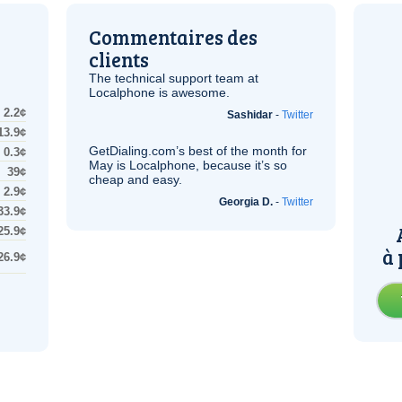
Commentaires des
clients
The technical support team at
Localphone is awesome.
2.2¢
Sashidar
-
Twitter
13.9¢
GetDialing.com’s best of the month for
0.3¢
May is Localphone, because it’s so
39¢
cheap and easy.
2.9¢
Georgia D.
-
Twitter
33.9¢
25.9¢
à 
26.9¢