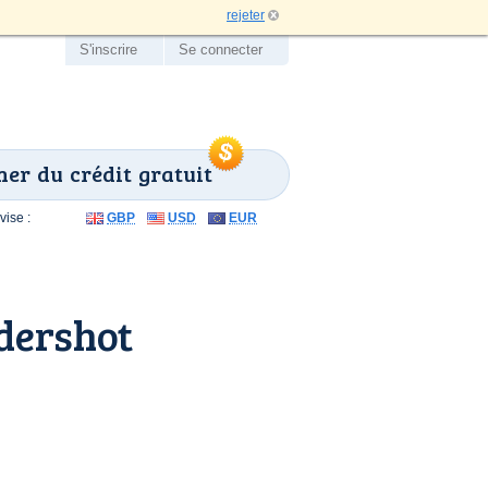
rejeter
S'inscrire
Se connecter
er du crédit gratuit
ise :
GBP
USD
EUR
dershot