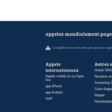
appelez mondialement paye
Localphone ne convient pas pour les appe
Appels
Autres 
internationaux
Global SMS
Appels mobile ou sur ligne
Numéros en
fixe
Answering S
app iPhone
Carte d'appe
app Android
Rappel
VoIP
Numérotatio