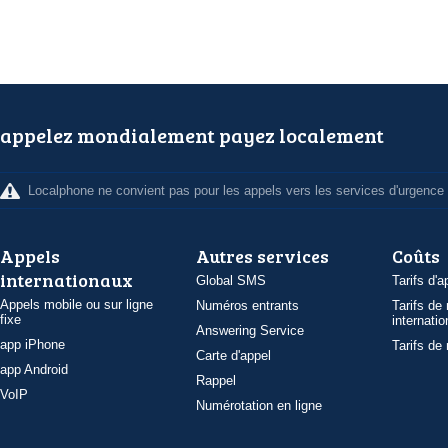
appelez mondialement payez localement
Localphone ne convient pas pour les appels vers les services d'urgence
Appels
Autres services
Coûts
internationaux
Global SMS
Tarifs d'a
Appels mobile ou sur ligne
Numéros entrants
Tarifs de
fixe
internatio
Answering Service
app iPhone
Tarifs de
Carte d'appel
app Android
Rappel
VoIP
Numérotation en ligne