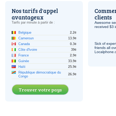
Nos tarifs d'appel
Comment
avantageux
clients
Tarifs par minute à partir de :
Awesome serv
received $3 in
Belgique
2.2¢
Cameroun
13.9¢
Sick of expen
Canada
0.3¢
friends all o
Côte d'Ivoire
39¢
Localphone.c
France
2.9¢
Guinée
33.9¢
Haïti
25.9¢
République démocratique du
26.9¢
Congo
Trouver votre pays