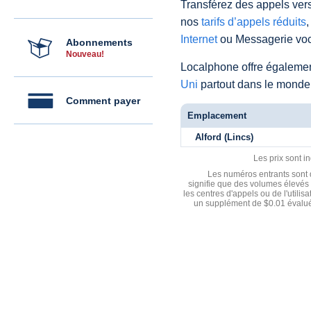
Transférez des appels vers
nos
tarifs d’appels réduits
,
Internet
ou Messagerie voc
Abonnements
Nouveau!
Localphone offre égaleme
Uni
partout dans le monde
Comment payer
Emplacement
Alford (Lincs)
Les prix sont i
Les numéros entrants sont d
signifie que des volumes élevés 
les centres d'appels ou de l'utili
un supplément de $0.01 évalué