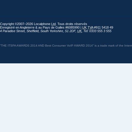
Copyright ©2007–2026 Localphone
Ltd
. Tous droits réservés
Enregistré en Angleterre & au Pays de Galles #6085990 |
UK
TVA
#911 5418 49
4 Paradise Street
,
Sheffield
,
South Yorkshire
,
S1 2DF
,
UK
,
Tel: 0333 555 3 555
“THE ITSPA AWARDS 2014 AND Best Consumer VoIP AWARD 2014” is a trade mark of the Internet 