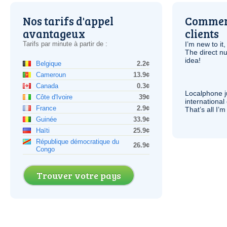
Nos tarifs d'appel
Comment
avantageux
clients
Tarifs par minute à partir de :
I’m new to it,
The direct nu
idea!
Belgique
2.2¢
Cameroun
13.9¢
Canada
0.3¢
Localphone j
Côte d'Ivoire
39¢
international 
France
2.9¢
That’s all I’
Guinée
33.9¢
Haïti
25.9¢
République démocratique du
26.9¢
Congo
Trouver votre pays