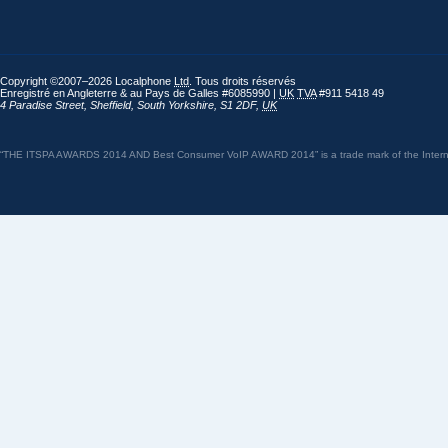
Copyright ©2007–2026 Localphone
Ltd
. Tous droits réservés
Enregistré en Angleterre & au Pays de Galles #6085990 |
UK
TVA
#911 5418 49
4 Paradise Street
,
Sheffield
,
South Yorkshire
,
S1 2DF
,
UK
“THE ITSPA AWARDS 2014 AND Best Consumer VoIP AWARD 2014” is a trade mark of the Internet 