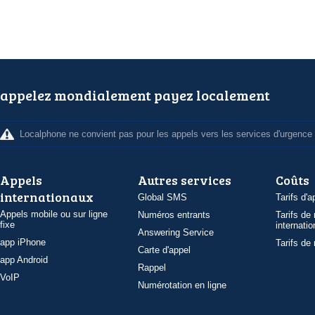
appelez mondialement payez localement
Localphone ne convient pas pour les appels vers les services d'urgence
Appels
Autres services
Coûts
internationaux
Global SMS
Tarifs d'a
Appels mobile ou sur ligne
Numéros entrants
Tarifs de
fixe
internatio
Answering Service
app iPhone
Tarifs de
Carte d'appel
app Android
Rappel
VoIP
Numérotation en ligne