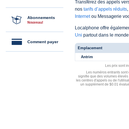
Transférez des appels vers
nos
tarifs d’appels réduits
,
Internet
ou Messagerie voc
Abonnements
Nouveau!
Localphone offre égaleme
Uni
partout dans le monde
Comment payer
Emplacement
Antrim
Les prix sont i
Les numéros entrants sont d
signifie que des volumes élevés 
les centres d'appels ou de l'utili
un supplément de $0.01 évalué