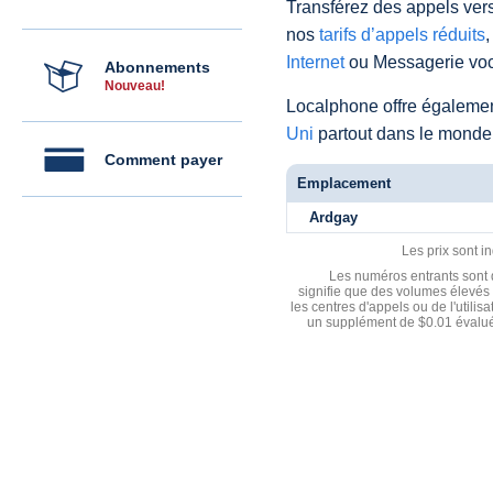
Transférez des appels vers
nos
tarifs d’appels réduits
,
Internet
ou Messagerie voc
Abonnements
Nouveau!
Localphone offre égaleme
Uni
partout dans le monde
Comment payer
Emplacement
Ardgay
Les prix sont i
Les numéros entrants sont d
signifie que des volumes élevés 
les centres d'appels ou de l'utili
un supplément de $0.01 évalué