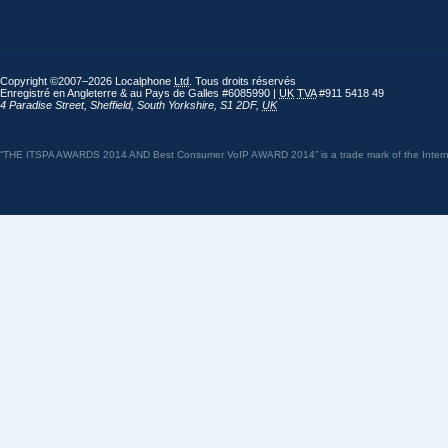
Copyright ©2007–2026 Localphone
Ltd
. Tous droits réservés
Enregistré en Angleterre & au Pays de Galles #6085990 |
UK
TVA
#911 5418 49
4 Paradise Street
,
Sheffield
,
South Yorkshire
,
S1 2DF
,
UK
“THE ITSPA AWARDS 2014 AND Best Consumer VoIP AWARD 2014” is a trade mark of the Internet 