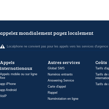
appelez mondialement payez localement
Localphone ne convient pas pour les appels vers les services d'urgence
Appels
Autres services
Coûts
internationaux
Global SMS
Tarifs d'a
Appels mobile ou sur ligne
Numéros entrants
Tarifs de
fixe
internatio
Answering Service
app iPhone
Tarifs de
Carte d'appel
app Android
Rappel
VoIP
Numérotation en ligne