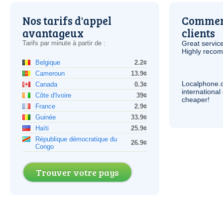
Nos tarifs d'appel
Comment
avantageux
clients
Tarifs par minute à partir de :
Great service
Highly reco
Belgique
2.2¢
Cameroun
13.9¢
Localphone.
Canada
0.3¢
internationa
Côte d'Ivoire
39¢
cheaper!
France
2.9¢
Guinée
33.9¢
Haïti
25.9¢
République démocratique du
26.9¢
Congo
Trouver votre pays