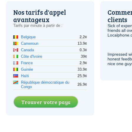
Nos tarifs d'appel
Comment
avantageux
clients
Tarifs par minute à partir de :
Sick of expen
friends all o
Localphone.c
Belgique
2.2¢
Cameroun
13.9¢
Canada
0.3¢
Impressed wi
Côte d'Ivoire
39¢
honest feedb
France
2.9¢
nice one guy
Guinée
33.9¢
Haïti
25.9¢
République démocratique du
26.9¢
Congo
Trouver votre pays