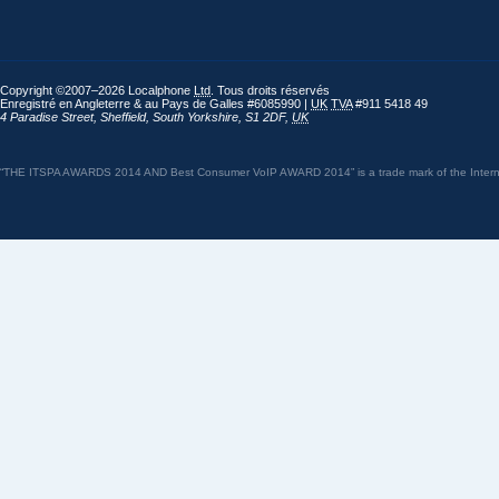
Copyright ©2007–2026 Localphone
Ltd
. Tous droits réservés
Enregistré en Angleterre & au Pays de Galles #6085990 |
UK
TVA
#911 5418 49
4 Paradise Street
,
Sheffield
,
South Yorkshire
,
S1 2DF
,
UK
“THE ITSPA AWARDS 2014 AND Best Consumer VoIP AWARD 2014” is a trade mark of the Internet 