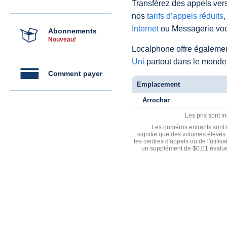
Transférez des appels vers
nos
tarifs d’appels réduits
,
Internet
ou Messagerie voc
Abonnements
Nouveau!
Localphone offre égaleme
Uni
partout dans le monde
Comment payer
Emplacement
Arrochar
Les prix sont i
Les numéros entrants sont d
signifie que des volumes élevés 
les centres d'appels ou de l'utili
un supplément de $0.01 évalué