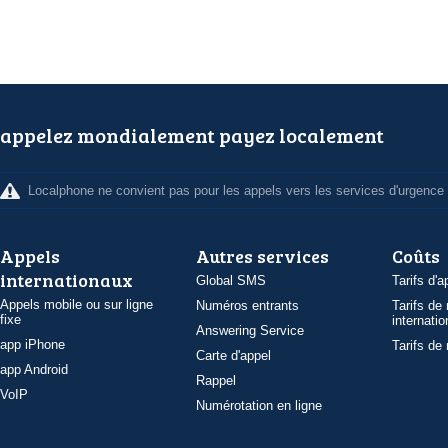
appelez mondialement payez localement
Localphone ne convient pas pour les appels vers les services d'urgence
Appels
Autres services
Coûts
internationaux
Global SMS
Tarifs d'a
Appels mobile ou sur ligne
Numéros entrants
Tarifs de
fixe
internatio
Answering Service
app iPhone
Tarifs de
Carte d'appel
app Android
Rappel
VoIP
Numérotation en ligne