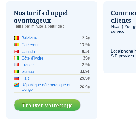
Nos tarifs d'appel
Comment
avantageux
clients
Tarifs par minute à partir de :
Nice :) You g
service!
Belgique
2.2¢
Cameroun
13.9¢
Localphone 
Canada
0.3¢
SIP
provider 
Côte d'Ivoire
39¢
France
2.9¢
Guinée
33.9¢
Haïti
25.9¢
République démocratique du
26.9¢
Congo
Trouver votre pays