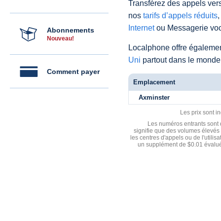
Transférez des appels vers
nos
tarifs d’appels réduits
,
Internet
ou Messagerie voc
Abonnements
Nouveau!
Localphone offre égaleme
Uni
partout dans le monde
Comment payer
Emplacement
Axminster
Les prix sont i
Les numéros entrants sont d
signifie que des volumes élevés 
les centres d'appels ou de l'utili
un supplément de $0.01 évalué