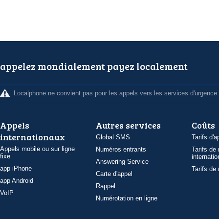
appelez mondialement payez localement
Localphone ne convient pas pour les appels vers les services d'urgence
Appels
Autres services
Coûts
internationaux
Global SMS
Tarifs d'a
Appels mobile ou sur ligne
Numéros entrants
Tarifs de
fixe
internatio
Answering Service
app iPhone
Tarifs de
Carte d'appel
app Android
Rappel
VoIP
Numérotation en ligne