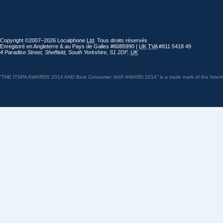
Copyright ©2007–2026 Localphone
Ltd
. Tous droits réservés
Enregistré en Angleterre & au Pays de Galles #6085990 |
UK
TVA
#911 5418 49
4 Paradise Street
,
Sheffield
,
South Yorkshire
,
S1 2DF
,
UK
“THE ITSPA AWARDS 2014 AND Best Consumer VoIP AWARD 2014” is a trade mark of the Internet 