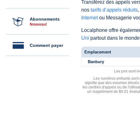
Transférez des appels vers
nos
tarifs d’appels réduits
,
Internet
ou Messagerie voc
Abonnements
Nouveau!
Localphone offre égaleme
Uni
partout dans le monde
Comment payer
Emplacement
Banbury
Les prix sont i
Les numéros entrants sont d
signifie que des volumes élevés 
les centres d'appels ou de l'utili
un supplément de $0.01 évalué