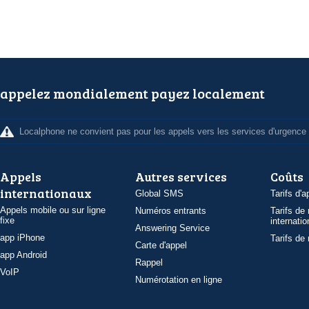
appelez mondialement payez localement
Localphone ne convient pas pour les appels vers les services d'urgence
Appels
Autres services
Coûts
internationaux
Global SMS
Tarifs d'a
Appels mobile ou sur ligne
Numéros entrants
Tarifs de
fixe
internatio
Answering Service
app iPhone
Tarifs de
Carte d'appel
app Android
Rappel
VoIP
Numérotation en ligne