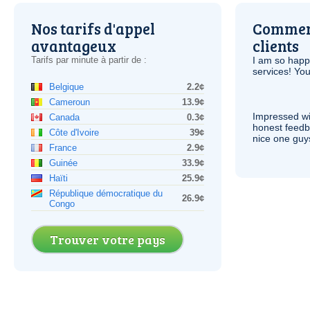
Nos tarifs d'appel
Comment
avantageux
clients
Tarifs par minute à partir de :
I am so hap
services! You
Belgique
2.2¢
Cameroun
13.9¢
Impressed wi
Canada
0.3¢
honest feedb
Côte d'Ivoire
39¢
nice one guy
France
2.9¢
Guinée
33.9¢
Haïti
25.9¢
République démocratique du
26.9¢
Congo
Trouver votre pays