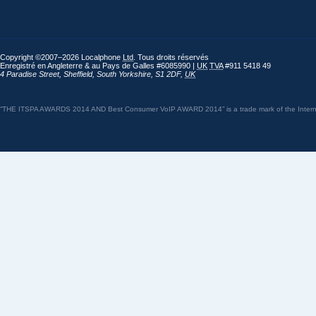
Copyright ©2007–2026 Localphone
Ltd
. Tous droits réservés
Enregistré en Angleterre & au Pays de Galles #6085990 |
UK
TVA
#911 5418 49
4 Paradise Street
,
Sheffield
,
South Yorkshire
,
S1 2DF
,
UK
“THE ITSPA AWARDS 2014 AND Best Consumer VoIP AWARD 2014” is a trade mark of the Internet 